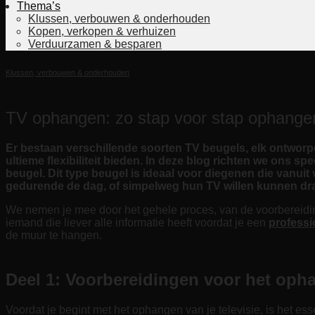
Thema’s
Klussen, verbouwen & onderhouden
Kopen, verkopen & verhuizen
Verduurzamen & besparen
Klussen, verbouwen & onderhouden
TV ophangen: zo stap voor stap ophange
Er bestaan verschillende soorten TV beugels, elk ontworpe
ultieme flexibiliteit bieden. In deze blog richten we ons
beugel. Dit type beugel is ideaal voor diegenen die vanui
gedurende de dag, of simpelweg hun TV willen kunnen draai
We nemen je mee door het gehele proces, van de voorbereiding en
iemand die liever alle informatie heeft voordat je een
professi
de muur te hangen.
Deel 1: Voorbereidingen voor het oph
Voordat je begint met het ophangen van je televisie, is het es