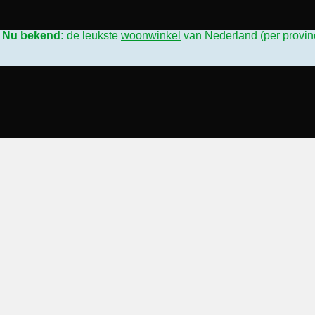
L
Nu bekend:
de leukste
woonwinkel
van Nederland (per provin