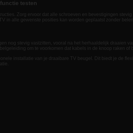
functie testen
cties. Zorg ervoor dat alle schroeven en bevestigingen stevig v
e TV in alle gewenste posities kan worden geplaatst zonder bel
en nog stevig vastzitten, vooral na het herhaaldelijk draaien v
belgeleiding om te voorkomen dat kabels in de knoop raken of 
onele installatie van je draaibare TV beugel. Dit biedt je de fle
atie.