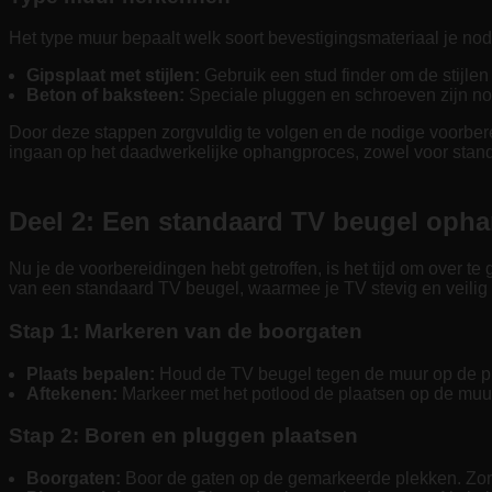
Het type muur bepaalt welk soort bevestigingsmateriaal je nod
Gipsplaat met stijlen:
Gebruik een stud finder om de stijlen
Beton of baksteen:
Speciale pluggen en schroeven zijn nod
Door deze stappen zorgvuldig te volgen en de nodige voorbereid
ingaan op het daadwerkelijke ophangproces, zowel voor stand
Deel 2: Een standaard TV beugel oph
Nu je de voorbereidingen hebt getroffen, is het tijd om over t
van een standaard TV beugel, waarmee je TV stevig en veilig
Stap 1: Markeren van de boorgaten
Plaats bepalen:
Houd de TV beugel tegen de muur op de ple
Aftekenen:
Markeer met het potlood de plaatsen op de mu
Stap 2: Boren en pluggen plaatsen
Boorgaten:
Boor de gaten op de gemarkeerde plekken. Zorg