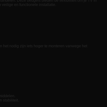
andelen. Deze beugels bieden de flexibiliteit om je TV in
eilige en functionele installatie.
n het nodig zijn iets hoger te monteren vanwege het
middelen.
stabiliteit.