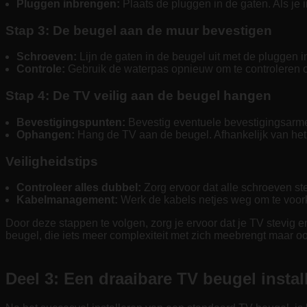
Pluggen inbrengen:
Plaats de pluggen in de gaten. Als je in
Stap 3: De beugel aan de muur bevestigen
Schroeven:
Lijn de gaten in de beugel uit met de pluggen i
Controle:
Gebruik de waterpas opnieuw om te controleren of
Stap 4: De TV veilig aan de beugel hangen
Bevestigingspunten:
Bevestig eventuele bevestigingsarmen
Ophangen:
Hang de TV aan de beugel. Afhankelijk van het t
Veiligheidstips
Controleer alles dubbel:
Zorg ervoor dat alle schroeven ste
Kabelmanagement:
Werk de kabels netjes weg om te voork
Door deze stappen te volgen, zorg je ervoor dat je TV stevig 
beugel, die iets meer complexiteit met zich meebrengt maar ook m
Deel 3: Een draaibare TV beugel instal