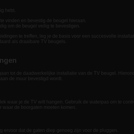
ig hebt.
 te vinden en bevestig de beugel hieraan.
ig om de beugel veilig te bevestigen.
ingen te treffen, leg je de basis voor een succesvolle installa
aard als draaibare TV beugels.
angen
e gaan tot de daadwerkelijke installatie van de TV beugel. Hier
 aan de muur bevestigd wordt.
k waar je de TV wilt hangen. Gebruik de waterpas om te contro
ur waar de boorgaten moeten komen.
 ervoor dat de gaten diep genoeg zijn voor de pluggen.