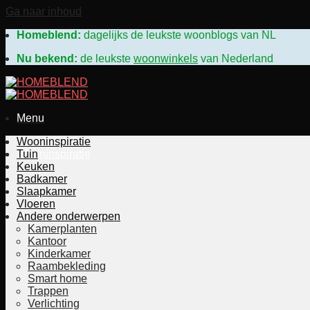
Ga naar inhoud
Homeblend:
dagelijks de leukste woonblogs van N
Nu bekend:
de leukste
woonwinkels
van Nederland
Menu
Woonwinkels
Wooninspiratie
Wooninspiratie
Tuin
Keuken
Badkamer
Slaapkamer
Vloeren
Andere onderwerpen
Kamerplanten
Kantoor
Kinderkamer
Raambekleding
Smart home
Trappen
Verlichting