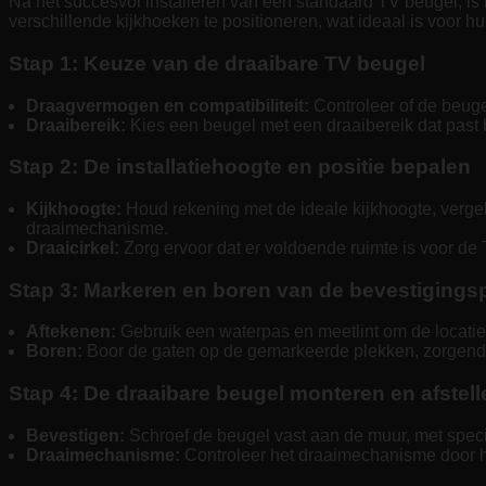
Na het succesvol installeren van een standaard TV beugel, is h
verschillende kijkhoeken te positioneren, wat ideaal is voor h
Stap 1: Keuze van de draaibare TV beugel
Draagvermogen en compatibiliteit:
Controleer of de beugel
Draaibereik:
Kies een beugel met een draaibereik dat past b
Stap 2: De installatiehoogte en positie bepalen
Kijkhoogte:
Houd rekening met de ideale kijkhoogte, vergel
draaimechanisme.
Draaicirkel:
Zorg ervoor dat er voldoende ruimte is voor de 
Stap 3: Markeren en boren van de bevestigings
Aftekenen:
Gebruik een waterpas en meetlint om de locatie
Boren:
Boor de gaten op de gemarkeerde plekken, zorgend d
Stap 4: De draaibare beugel monteren en afstell
Bevestigen:
Schroef de beugel vast aan de muur, met speci
Draaimechanisme:
Controleer het draaimechanisme door het