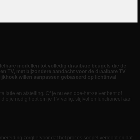
elbare modellen tot volledig draaibare beugels die de
 een TV, met bijzondere aandacht voor de draaibare TV
 kijkhoek willen aanpassen gebaseerd op lichtinval
latie en afstelling. Of je nu een doe-het-zelver bent of
 die je nodig hebt om je TV veilig, stijlvol en functioneel aan
rbereiding zorgt ervoor dat het proces soepel verloopt en dat