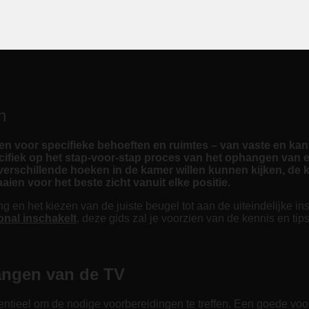
n
n voor specifieke behoeften en ruimtes – van vaste en kant
 specifiek op het stap-voor-stap proces van het ophangen van
t verschillende hoeken in de kamer willen kunnen kijken, de
en voor het beste zicht vanuit elke positie.
 het kiezen van de juiste beugel tot aan de uiteindelijke instal
onal inschakelt
, deze gids zal je voorzien van de kennis en tips
angen van de TV
sentieel om de nodige voorbereidingen te treffen. Een goede voo