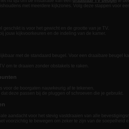
et nu tijd om de installatie van een
draaibaar TV beugel
te beh
uishoudens met meerdere kijkzones. Volg deze stappen voor een v
 geschikt is voor het gewicht en de grootte van je TV.
ij jouw kijkvoorkeuren en de indeling van de kamer.
ijkbaar met de standaard beugel. Voor een draaibare beugel ka
TV om te draaien zonder obstakels te raken.
punten
s voor de boorgaten nauwkeurig af te tekenen.
at deze passen bij de pluggen of schroeven die je gebruikt.
en
ale aandacht voor het stevig vastdraaien van alle bevestigings
 voorzichtig te bewegen om zeker te zijn van de soepelheid en 