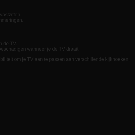
astzitten.
emmeringen.
an de TV.
beschadigen wanneer je de TV draait.
xibiliteit om je TV aan te passen aan verschillende kijkhoeken,