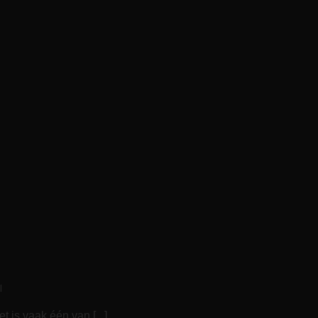
l
 is vaak één van [...]