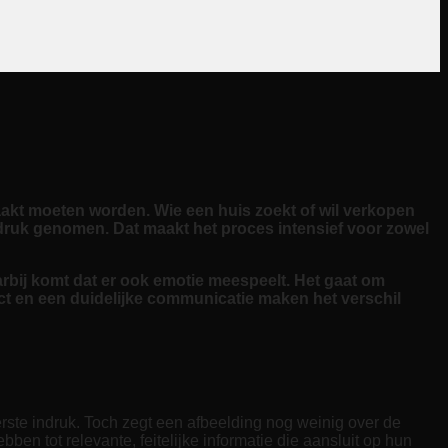
akt moeten worden. Wie een huis zoekt of wil verkopen
e druk genomen. Dat maakt het proces intensief voor zowel
aarbij komt dat er ook emotie meespeelt. Het gaat om
ect en een duidelijke communicatie maken het verschil
rste indruk. Toch zegt een afbeelding nog weinig over de
en tot relevante, feitelijke informatie die aansluit op hun