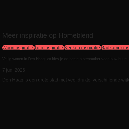
Meer inspiratie op Homeblend
Wooninspiratie
Tuin inspiratie
Keuken inspiratie
Badkamer ins
Veilig wonen in Den Haag: zo kies je de beste slotenmaker voor jouw buurt
7 juni 2026
Den Haag is een grote stad met veel drukte, verschillende wijke