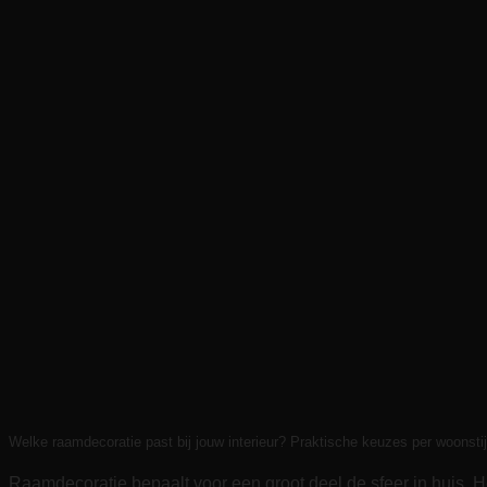
Welke raamdecoratie past bij jouw interieur? Praktische keuzes per woonstij
Raamdecoratie bepaalt voor een groot deel de sfeer in huis. Het