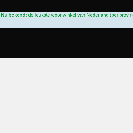
L
Nu bekend:
de leukste
woonwinkel
van Nederland (per provin