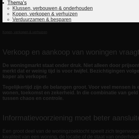
Thema’s
Klussen, verbouwen & onderhouden
Kopen, verkopen & verhuizen
Verduurzamen & besparen
Kopen, verkopen & verhuizen
Verkoop en aankoop van woningen vraagt 
De woningmarkt staat onder druk. Niet alleen door prijso
merkt dat er weinig tijd is voor twijfel. Bezichtigingen 
koper als verkoper.
Tegelijkertijd zijn de belangen groot. Voor veel mensen is
wonen, toekomst en zekerheid. In die combinatie van geld e
tussen chaos en controle.
Informatievoorziening moet beter aansluit
Een groot deel van de woningzoektocht speelt zich tegenwoord
kwaliteit van een woning, de locatie of de staat van onderhoud