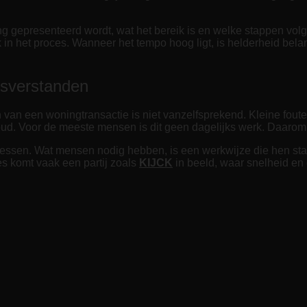
ng gepresenteerd wordt, wat het bereik is en welke stappen vol
 in het proces. Wanneer het tempo hoog ligt, is helderheid belan
isverstanden
en van een woningtransactie is niet vanzelfsprekend. Kleine fo
oud. Voor de meeste mensen is dit geen dagelijks werk. Daaro
essen. Wat mensen nodig hebben, is een werkwijze die hen stap 
es komt vaak een partij zoals
KIJCK
in beeld, waar snelheid en