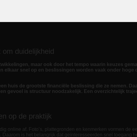
om duidelijkheid
ntwikkelingen, maar ook door het tempo waarin keuzes gema
volgen elkaar snel op en beslissingen worden vaak onder hog
 een huis de grootste financiële beslissing die ze nemen. D
n gevoel is structuur noodzakelijk. Een overzichtelijk traj
en op de praktijk
ig online af. Foto’s, plattegronden en kenmerken vormen de ee
. Daarom is het belangrijk dat geïnteresseerden snel toegang hebb