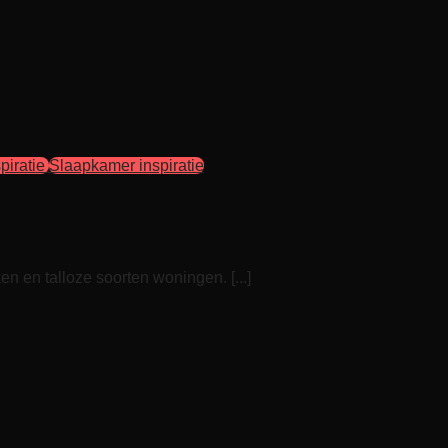
piratie
Slaapkamer inspiratie
n en talloze soorten woningen. [...]