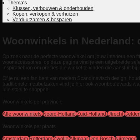
Thema’s
Klussen, verbouwen & onderhouden
Kopen, verkopen & verhuizen
Verduurzamen & besparen
Woonwinkels in Nederland: d
Op zoek naar de perfecte woonwinkel om jouw interieur een friss
woonaccessoires, op deze pagina vind je een uitgebreide sel
inspiratiebron om precies die winkel te vinden die aansluit bi
Of je nu een fan bent van modern Scandinavisch design, houdt v
traditionele meubelzaken vind je hier ook woonboulevards waa
luie stoel te shoppen.
Woonwinkels per provincie
Alle woonwinkels
Noord-Holland
Zuid-Holland
Utrecht
Gelder
Woonwinkels per plaats
Amsterdam
Rotterdam
Zwolle
Alkmaar
Den Bosch
Nijmegen