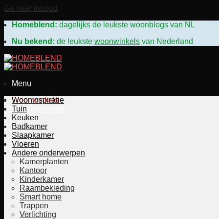
Ga naar inhoud
Homeblend:
dagelijks de leukste woonblogs van N
Nu bekend:
de leukste
woonwinkels
van Nederland
Menu
Woonwinkels
Wooninspiratie
Wooninspiratie
Tuin
Keuken
Badkamer
Slaapkamer
Vloeren
Andere onderwerpen
Kamerplanten
Kantoor
Kinderkamer
Raambekleding
Smart home
Trappen
Verlichting