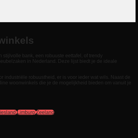
winkels
tijlvolle bank, een robuuste eettafel, of trendy
belzaken in Nederland. Deze lijst biedt je de ideale
 industriële robuustheid, er is voor ieder wat wils. Naast de
line woonwinkels die je de mogelijkheid bieden om vanuit je
iesland
Limburg
Zeeland