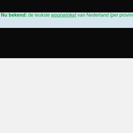
L
Nu bekend:
de leukste
woonwinkel
van Nederland (per provin