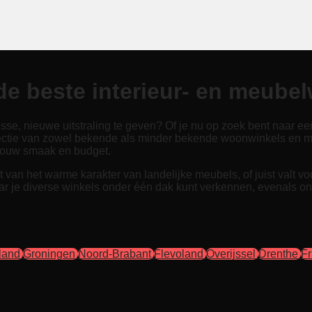
e beste interieur- en meubel
e, nieuwe uitstraling te geven? Of je nu op zoek bent naar een s
ectie van zowel bekende als minder bekende woonwinkels en meu
j jouw smaak en budget.
an het warme karakter van landelijke meubels, of juist valt voor
r je diverse winkels onder één dak kunt verkennen, evenals on
land
Groningen
Noord-Brabant
Flevoland
Overijssel
Drenthe
Fr