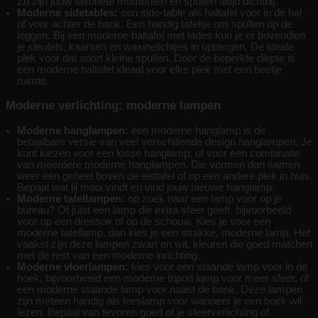
Zo zijn jouw favoriete momenten en spullen altijd dichtbij.
Moderne sidetables:
een side-table als haltafel voor in de hal
of voor achter de bank. Een handig tafeltje om spullen op de
leggen. Bij een moderne haltafel met lades kun je er bovendien
je sleutels, kaarsen en waxinelichtjes in opbergen. De ideale
plek voor dat soort kleine spullen. Door de beperkte diepte is
een moderne haltafel ideaal voor elke plek met een beetje
ruimte.
Moderne verlichting: moderne lampen
Moderne hanglampen:
een moderne hanglamp is de
betaalbare versie van veel verschillende design hanglampen. Je
kunt kiezen voor een losse hanglamp, of voor een combinatie
van meerdere moderne hanglampen. Die vormen dan samen
weer één geheel boven de eettafel of op een andere plek in huis.
Bepaal wat jij mooi vindt en vind jouw nieuwe hanglamp.
Moderne tafellampen:
op zoek naar een lamp voor op je
bureau? Of juist een lamp die extra sfeer geeft, bijvoorbeeld
voor op een dressoir of op de schouw. Kies je voor een
moderne tafellamp, dan kies je een strakke, moderne lamp. Het
vaakst zijn deze lampen zwart en wit, kleuren die goed matchen
met de rest van een moderne inrichting.
Moderne vloerlampen:
kies voor een staande lamp voor in de
hoek, bijvoorbeeld een moderne tripod lamp voor meer sfeer, of
een moderne staande lamp voor naast de bank. Deze lampen
zijn meteen handig als leeslamp voor wanneer je een boek wil
lezen. Bepaal van tevoren goed of je sfeerverlichting of