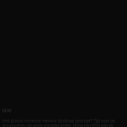
IXXI
Heb jij jouw moderne interieur bij elkaar geshopt? Tijd voor de
accessoires: de juiste wanddecoratie. Hang een IXXI aan de