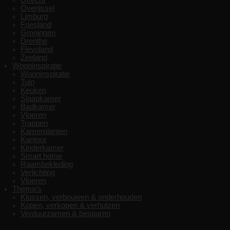
Overijssel
Limburg
Friesland
Groningen
Drenthe
Flevoland
Zeeland
Wooninspiratie
Wooninspiratie
Tuin
Keuken
Slaapkamer
Badkamer
Vloeren
Trappen
Kamerplanten
Kantoor
Kinderkamer
Smart home
Raambekleding
Verlichting
Vloeren
Thema’s
Klussen, verbouwen & onderhouden
Kopen, verkopen & verhuizen
Verduurzamen & besparen