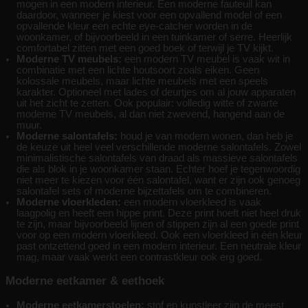
mogen in een modern interieur. Een moderne fauteuil kan
daardoor, wanneer je kiest voor een opvallend model of een
opvallende kleur een echte eye-catcher worden in de
woonkamer, of bijvoorbeeld in een tuinkamer of serre. Heerlijk
comfortabel zitten met een goed boek of terwijl je TV kijkt.
Moderne TV meubels:
een modern TV meubel is vaak wit in
combinatie met een lichte houtsoort zoals eiken. Geen
kolossale meubels, maar lichte meubels met een speels
karakter. Optioneel met lades of deurtjes om al jouw apparaten
uit het zicht te zetten. Ook populair: volledig witte of zwarte
moderne TV meubels, al dan niet zwevend, hangend aan de
muur.
Moderne salontafels:
houd je van modern wonen, dan heb je
de keuze uit heel veel verschillende moderne salontafels. Zowel
minimalistische salontafels van draad als massieve salontafels
die als blok in je woonkamer staan. Echter hoef je tegenwoordig
niet meer te kiezen voor één salontafel, want er zijn ook genoeg
salontafel sets of moderne bijzettafels om te combineren.
Moderne vloerkleden:
een modern vloerkleed is vaak
laagpolig en heeft een hippe print. Deze print hoeft niet heel druk
te zijn, maar bijvoorbeeld lijnen of stippen zijn al een goede print
voor op een modern vloerkleed. Ook een vloerkleed in één kleur
past ontzettend goed in een modern interieur. Een neutrale kleur
mag, maar vaak werkt een contrastkleur ook erg goed.
Moderne eetkamer & eethoek
Moderne eetkamerstoelen:
stof en kunstleer zijn de meest