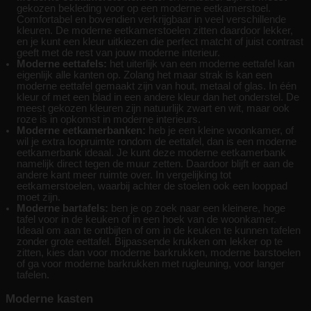
gekozen bekleding voor op een moderne eetkamerstoel.
Comfortabel en bovendien verkrijgbaar in veel verschillende
kleuren. De moderne eetkamerstoelen zitten daardoor lekker,
en je kunt een kleur uitkiezen die perfect matcht of juist contrast
geeft met de rest van jouw moderne interieur.
Moderne eettafels:
het uiterlijk van een moderne eettafel kan
eigenlijk alle kanten op. Zolang het maar strak is kan een
moderne eettafel gemaakt zijn van hout, metaal of glas. In één
kleur of met een blad in een andere kleur dan het onderstel. De
meest gekozen kleuren zijn natuurlijk zwart en wit, maar ook
roze is in opkomst in moderne interieurs.
Moderne eetkamerbanken:
heb je een kleine woonkamer, of
wil je extra loopruimte rondom de eettafel, dan is een moderne
eetkamerbank ideaal. Je kunt deze moderne eetkamerbank
namelijk direct tegen de muur zetten. Daardoor blijft er aan de
andere kant meer ruimte over. In vergelijking tot
eetkamerstoelen, waarbij achter de stoelen ook een looppad
moet zijn.
Moderne bartafels:
ben je op zoek naar een kleinere, hoge
tafel voor in de keuken of in een hoek van de woonkamer.
Ideaal om aan te ontbijten of om in de keuken te kunnen tafelen
zonder grote eettafel. Bijpassende krukken om lekker op te
zitten, kies dan voor moderne barkrukken, moderne barstoelen
of ga voor moderne barkrukken met rugleuning, voor langer
tafelen.
Moderne kasten