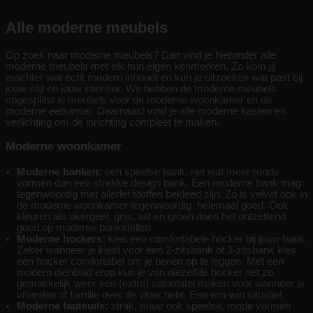
Alle moderne meubels
Op zoek naar moderne meubels? Dan vind je hieronder alle
moderne meubels met elk hun eigen kenmerken. Zo kom jij
erachter wat écht modern inhoudt en kun je uitzoeken wat past bij
jouw stijl en jouw interieur. We hebben de moderne meubels
opgesplitst in meubels voor de moderne woonkamer en de
moderne eetkamer. Daarnaast vind je alle moderne kasten en
verlichting om de inrichting compleet te maken.
Moderne woonkamer
Moderne banken:
een speelse bank, net wat meer ronde
vormen dan een strakke design bank. Een moderne bank mag
tegenwoordig met allerlei stoffen bekleed zijn. Zo is velvet ook in
de moderne woonkamer tegenwoordig helemaal goed. Ook
kleuren als okergeel, grijs, wit en groen doen het ontzettend
goed op moderne bankstellen.
Moderne hockers:
kies een comfortabele hocker bij jouw bank.
Zeker wanneer je kiest voor een 2-zitsbank of 3-zitsbank kies
een hocker comfortabel om je benen op te leggen. Met een
modern dienblad erop kun je van diezelfde hocker net zo
gemakkelijk weer een (extra) salontafel maken voor wanneer je
vrienden of familie over de vloer hebt. Een win-win situatie!
Moderne fauteuils:
strak, maar ook speelse, ronde vormen