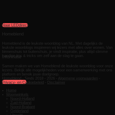
Naar LEDdirect
Homeblend
Homeblend is de leukste woonblog van NL. Met dagelijks de
leukste woonblogs inspireren wij lezers met alles over wonen. Van
binnenshuis tot buitenshuis, je vindt inspiratie, plus altijd slimme
handige tips & tricks om zelf aan de slag te gaan.
Informatie
Samen maken we van Homeblend de leukste woonblog voor onze
lezers. Bekijk alle mogelijkheden voor een samenwerking met ons
platform en bereik jouw doelgroep.
Homeblend - Sinds 2018 - 2026 -
Algemene voorwaarden
-
Samenwerken
Privacy- en Cookiebeleid
-
Disclaimer
Home
Woonwinkels
Noord-Holland
Zuid-Holland
Noord-Brabant
Gelderland
Utrecht