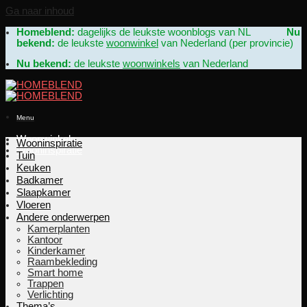
Ga naar inhoud
Homeblend:
dagelijks de leukste woonblogs van NL
Nu
bekend:
de leukste
woonwinkel
van Nederland (per provincie)
Nu bekend:
de leukste
woonwinkels
van Nederland
Menu
Woonwinkels
Wooninspiratie
Wooninspiratie
Tuin
Keuken
Badkamer
Slaapkamer
Vloeren
Andere onderwerpen
Kamerplanten
Kantoor
Kinderkamer
Raambekleding
Smart home
Trappen
Verlichting
Thema’s