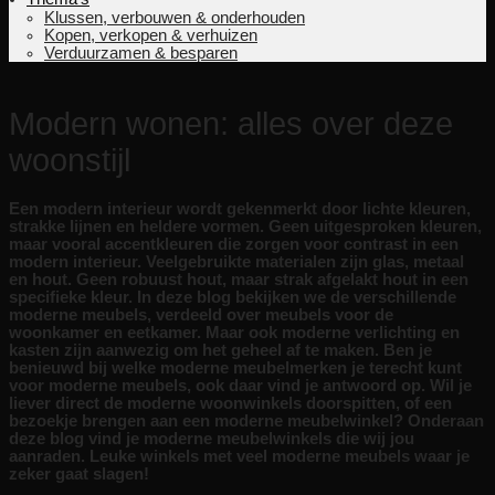
Klussen, verbouwen & onderhouden
Kopen, verkopen & verhuizen
Verduurzamen & besparen
Modern wonen: alles over deze
woonstijl
Een modern interieur wordt gekenmerkt door lichte kleuren,
strakke lijnen en heldere vormen. Geen uitgesproken kleuren,
maar vooral accentkleuren die zorgen voor contrast in een
modern interieur. Veelgebruikte materialen zijn glas, metaal
en hout. Geen robuust hout, maar strak afgelakt hout in een
specifieke kleur. In deze blog bekijken we de verschillende
moderne meubels, verdeeld over meubels voor de
woonkamer en eetkamer. Maar ook moderne verlichting en
kasten zijn aanwezig om het geheel af te maken. Ben je
benieuwd bij welke moderne meubelmerken je terecht kunt
voor moderne meubels, ook daar vind je antwoord op. Wil je
liever direct de moderne woonwinkels doorspitten, of een
bezoekje brengen aan een moderne meubelwinkel? Onderaan
deze blog vind je moderne meubelwinkels die wij jou
aanraden. Leuke winkels met veel moderne meubels waar je
zeker gaat slagen!