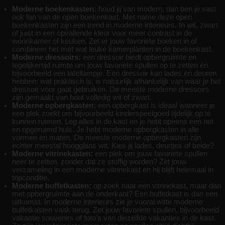
Moderne boekenkasten:
houd jij van modern, dan ben je vast
ook fan van de open boekenkast. Met name deze open
boekenkasten zijn een trend in moderne interieurs. In wit, zwart
of juist in een opvallende kleur voor meer contrast in de
woonkamer of keuken. Zet er jouw favoriete boeken in of
combineer het met wat leuke kamerplanten in de boekenkast.
Moderne dressoirs:
een dressoir biedt opbergruimte en
tegelijkertijd ruimte om jouw favoriete spullen op te zetten én
bijvoorbeeld een tafellampje. Een dressoir kan lades en deuren
hebben: wat praktisch is, is natuurlijk afhankelijk van waar je het
dressoir voor gaat gebruiken. De meeste moderne dressoirs
zijn gemaakt van hout volledig wit of zwart.
Moderne opbergkasten:
een opbergkast is ideaal wanneer je
een plek zoekt om bijvoorbeeld kinderspeelgoed tijdelijk op te
kunnen ruimen. Leg alles in de kast en je hebt opeens een net
en opgeruimd huis. Je hebt moderne opbergkasten in alle
vormen en maten. De meeste moderne opbergkasten zijn
echter meestal hoogglans wit. Kies jij lades, deurtjes of beide?
Moderne vitrinekasten:
een plek om jouw favoriete spullen
neer te zetten, zonder dat ze stoffig worden? Zet jouw
verzameling in een moderne vitrinekast en hij blijft helemaal in
topconditie.
Moderne buffetkasten:
op zoek naar een vitrinekast, maar dan
met opbergruimte aan de onderkant? Een buffetkast is dan een
uitkomst. In moderne interieurs zie je vooral witte moderne
buffetkasten vaak terug. Zet jouw favoriete spullen, bijvoorbeeld
vakantie souvenirs of foto’s van diezelfde vakanties in de kast.