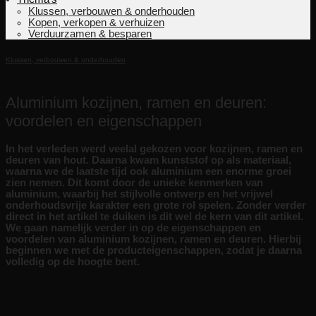
Klussen, verbouwen & onderhouden
Kopen, verkopen & verhuizen
Verduurzamen & besparen
Klussen, verbouwen & onderhouden
Aluminium kozijnen, ramen en deuren:
voordelen en eigenschappen
In het verleden werd veelal gekozen voor kozijnen, ramen en
deuren van hout. Daarna kwam kunststof op als materiaal,
waarna we de laatste tijd ook aluminium een enorme groei
zien nemen. Dit komt door de unieke kenmerken van
aluminium, waarbij het stijlvolle ontwerp en het vrijwel
onderhoudsvrije karakter een grote rol spelen. Zonder verder
direct in het artikel te duiken is dit wel de kern van dit artikel.
We gaan namelijk verder in op de eigenschappen en
voordelen van aluminium kozijnen, ramen en deuren. Hierbij
beginnen we met de producteigenschappen, zodat je daarna
volledig op de hoogte bent.