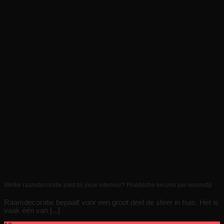
Welke raamdecoratie past bij jouw interieur? Praktische keuzes per woonstijl
Raamdecoratie bepaalt voor een groot deel de sfeer in huis. Het is
vaak één van [...]