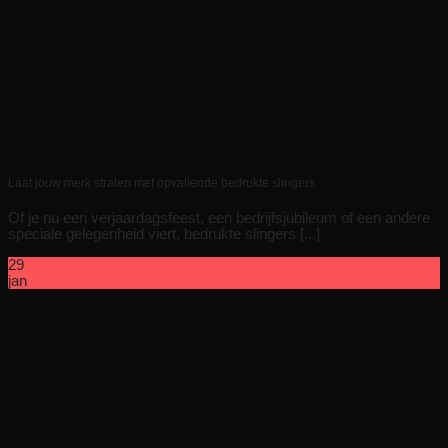
Laat jouw merk stralen met opvallende bedrukte slingers
Of je nu een verjaardagsfeest, een bedrijfsjubileum of een andere
speciale gelegenheid viert, bedrukte slingers [...]
29
jan