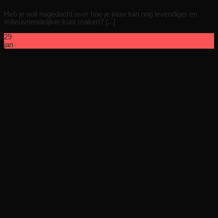
Heb je ooit nagedacht over hoe je jouw tuin nog levendiger en
milieuvriendelijker kunt maken? [...]
29
jan