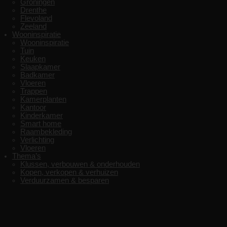
Groningen
Drenthe
Flevoland
Zeeland
Wooninspiratie
Wooninspiratie
Tuin
Keuken
Slaapkamer
Badkamer
Vloeren
Trappen
Kamerplanten
Kantoor
Kinderkamer
Smart home
Raambekleding
Verlichting
Vloeren
Thema’s
Klussen, verbouwen & onderhouden
Kopen, verkopen & verhuizen
Verduurzamen & besparen