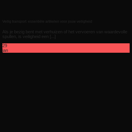
Veilig transport: essentiële artikelen voor jouw veiligheid
Als je bezig bent met verhuizen of het vervoeren van waardevolle
spullen, is veiligheid een [...]
29
jan