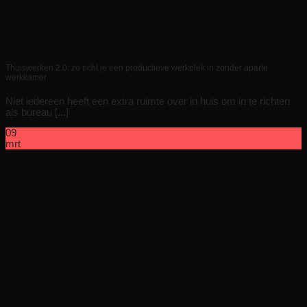
Thuiswerken 2.0: zo richt je een productieve werkplek in zonder aparte
werkkamer
Niet iedereen heeft een extra ruimte over in huis om in te richten
als bureau [...]
09
mrt