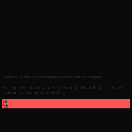
Houtvezelisolatie voor binnenmuur isoleren: een stappenplan
Als je je woning duurzamer en comfortabeler wilt maken, is het
isoleren van binnenmuren met [...]
18
feb