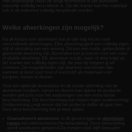
Niet onbelangrijk naast de lange levensduur is dat aluminium
natuurlijk volledig recyclebaar is. Op die manier kan het materiaal
ook in de toekomst volledig hergebruikt worden.
Welke afwerkingen zijn mogelijk?
Na de keuze voor aluminium kun je ook nog kiezen voor
verschillende afwerkingen. Elke afwerking geeft een volledig eigen
stijl of uitstraling aan een woning. Dit kan een matte, geborstelde of
glanzende afwerking zijn. Bovendien kun je kiezen voor een ruwe
of gladde afwerking. Elk aluminium kozijn, raam of deur krijgt op
die manier een volledig eigen stijl, die past bij hetgeen jij wil
creëeren. De mogelijkheden zijn daarmee veel breder dan
wanneer je kiest voor hout of kunststof als materiaal voor
kozijnen, ramen of deuren.
Voor een optimale levensduur én de mooie uitstraling van de
aluminium kozijnen, ramen en deuren kan tijdens de productie
worden gekozen voor het aanbrengen van een extra dunne
beschermlaag. Die beschermlaag kan helpen tegen oxidevorming.
Oxidevorming zorgt ervoor dat het profiel er doffer uit gaat zien.
Voor deze bescherming heb je twee opties:
Geanodiseerd aluminium:
in dit geval krijgen de
aluminium
ramen
een elektrochemische behandeling. Deze behandeling
wordt anodiseren genoemd.De metalen look blijft behouden