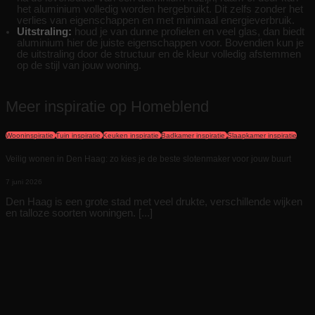
het aluminium volledig worden hergebruikt. Dit zelfs zonder het
verlies van eigenschappen en met minimaal energieverbruik.
Uitstraling:
houd je van dunne profielen en veel glas, dan biedt
aluminium hier de juiste eigenschappen voor. Bovendien kun je
de uitstraling door de structuur en de kleur volledig afstemmen
op de stijl van jouw woning.
Meer inspiratie op Homeblend
Wooninspiratie
Tuin inspiratie
Keuken inspiratie
Badkamer inspiratie
Slaapkamer inspiratie
Veilig wonen in Den Haag: zo kies je de beste slotenmaker voor jouw buurt
7 juni 2026
Den Haag is een grote stad met veel drukte, verschillende wijken
en talloze soorten woningen. [...]