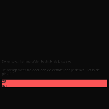
De kunst van het lang tafelen begint bij de juiste stoel
Je brengt meer tijd door aan de eettafel dan je denkt. Het is de
plek [...]
29
jan