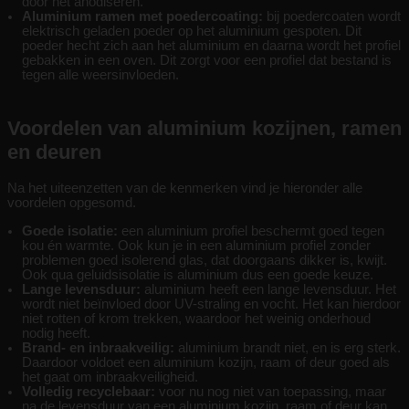
door het anodiseren.
Aluminium ramen met poedercoating:
bij poedercoaten wordt
elektrisch geladen poeder op het aluminium gespoten. Dit
poeder hecht zich aan het aluminium en daarna wordt het profiel
gebakken in een oven. Dit zorgt voor een profiel dat bestand is
tegen alle weersinvloeden.
Voordelen van aluminium kozijnen, ramen
en deuren
Na het uiteenzetten van de kenmerken vind je hieronder alle
voordelen opgesomd.
Goede isolatie:
een aluminium profiel beschermt goed tegen
kou én warmte. Ook kun je in een aluminium profiel zonder
problemen goed isolerend glas, dat doorgaans dikker is, kwijt.
Ook qua geluidsisolatie is aluminium dus een goede keuze.
Lange levensduur:
aluminium heeft een lange levensduur. Het
wordt niet beïnvloed door UV-straling en vocht. Het kan hierdoor
niet rotten of krom trekken, waardoor het weinig onderhoud
nodig heeft.
Brand- en inbraakveilig:
aluminium brandt niet, en is erg sterk.
Daardoor voldoet een aluminium kozijn, raam of deur goed als
het gaat om inbraakveiligheid.
Volledig recyclebaar:
voor nu nog niet van toepassing, maar
na de levensduur van een aluminium kozijn, raam of deur kan