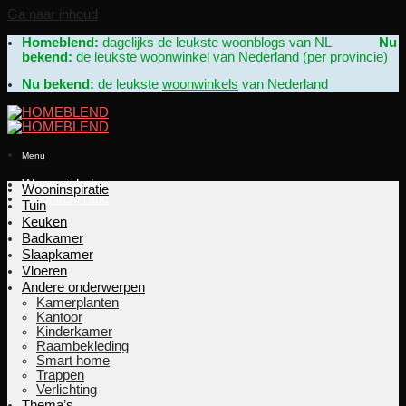
Ga naar inhoud
Homeblend:
dagelijks de leukste woonblogs van NL
Nu
bekend:
de leukste
woonwinkel
van Nederland (per provincie)
Nu bekend:
de leukste
woonwinkels
van Nederland
Menu
Woonwinkels
Wooninspiratie
Wooninspiratie
Tuin
Keuken
Badkamer
Slaapkamer
Vloeren
Andere onderwerpen
Kamerplanten
Kantoor
Kinderkamer
Raambekleding
Smart home
Trappen
Verlichting
Thema’s