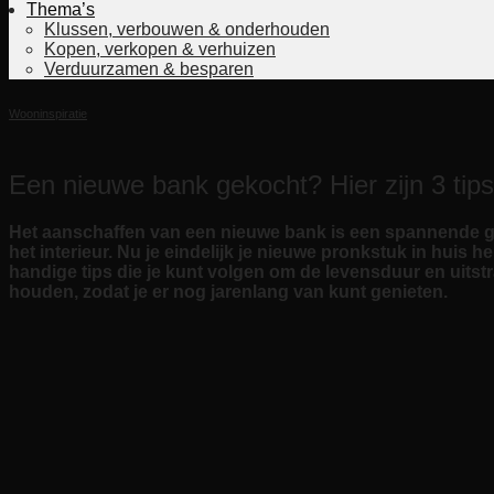
Thema’s
Klussen, verbouwen & onderhouden
Kopen, verkopen & verhuizen
Verduurzamen & besparen
Wooninspiratie
Een nieuwe bank gekocht? Hier zijn 3 tip
Het aanschaffen van een nieuwe bank is een spannende gebe
het interieur. Nu je eindelijk je nieuwe pronkstuk in huis he
handige tips die je kunt volgen om de levensduur en uitstr
houden, zodat je er nog jarenlang van kunt genieten.