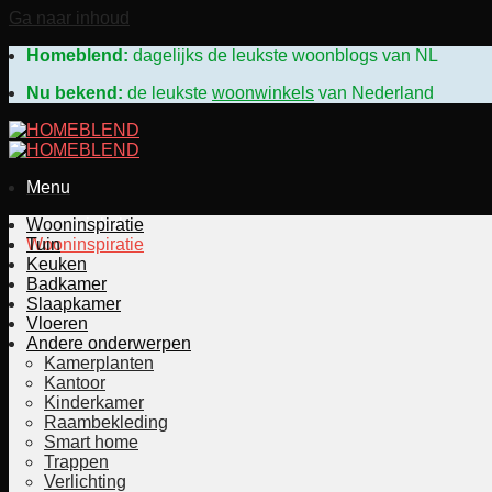
Ga naar inhoud
Homeblend:
dagelijks de leukste woonblogs van N
Nu bekend:
de leukste
woonwinkels
van Nederland
Menu
Woonwinkels
Wooninspiratie
Wooninspiratie
Tuin
Keuken
Badkamer
Slaapkamer
Vloeren
Andere onderwerpen
Kamerplanten
Kantoor
Kinderkamer
Raambekleding
Smart home
Trappen
Verlichting