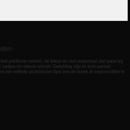
uden
t perfecte model, de kleur en het materiaal dat past bij
k netjes en nieuw uitziet. Gelukkig zijn er een aantal
len we enkele praktische tips om de bank in topconditie te