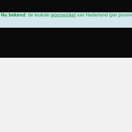
L
Nu bekend:
de leukste
woonwinkel
van Nederland (per provin