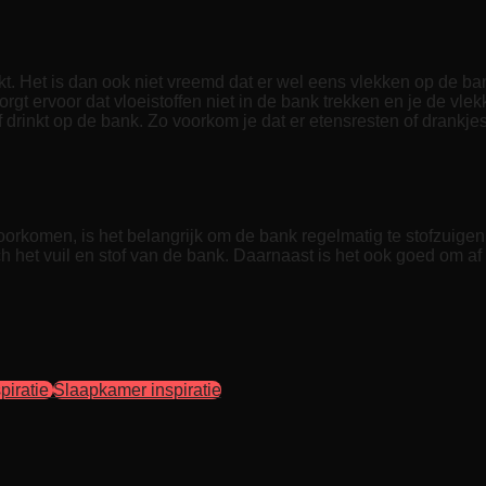
inkt. Het is dan ook niet vreemd dat er wel eens vlekken op d
t ervoor dat vloeistoffen niet in de bank trekken en je de vlek
f drinkt op de bank. Zo voorkom je dat er etensresten of drankj
orkomen, is het belangrijk om de bank regelmatig te stofzuigen.
och het vuil en stof van de bank. Daarnaast is het ook goed om a
piratie
Slaapkamer inspiratie