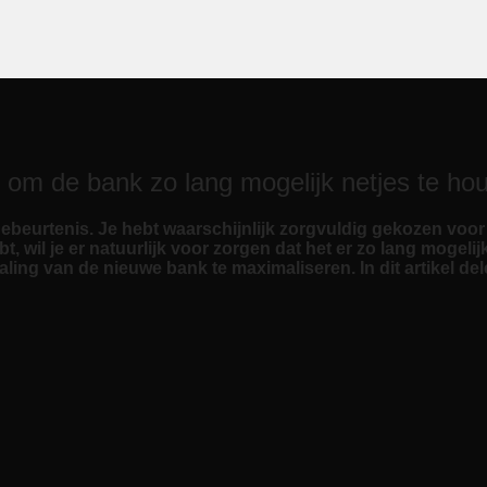
s om de bank zo lang mogelijk netjes te ho
urtenis. Je hebt waarschijnlijk zorgvuldig gekozen voor he
bt, wil je er natuurlijk voor zorgen dat het er zo lang mogelij
aling van de nieuwe bank te maximaliseren. In dit artikel de