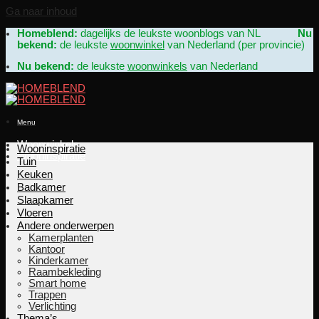
Ga naar inhoud
Homeblend:
dagelijks de leukste woonblogs van NL
Nu
bekend:
de leukste
woonwinkel
van Nederland (per provincie)
Nu bekend:
de leukste
woonwinkels
van Nederland
Menu
Woonwinkels
Wooninspiratie
Wooninspiratie
Tuin
Keuken
Badkamer
Slaapkamer
Vloeren
Andere onderwerpen
Kamerplanten
Kantoor
Kinderkamer
Raambekleding
Smart home
Trappen
Verlichting
Thema’s