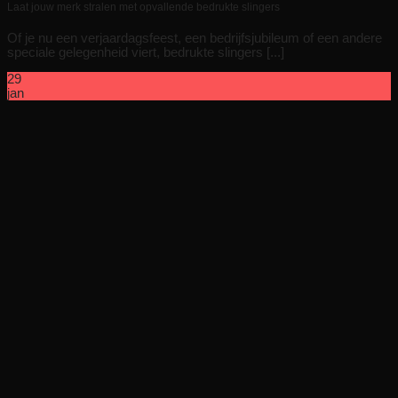
Laat jouw merk stralen met opvallende bedrukte slingers
Of je nu een verjaardagsfeest, een bedrijfsjubileum of een andere
speciale gelegenheid viert, bedrukte slingers [...]
29
jan