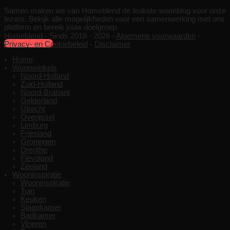
Samen maken we van Homeblend de leukste woonblog voor onze
lezers. Bekijk alle mogelijkheden voor een samenwerking met ons
platform en bereik jouw doelgroep.
Homeblend - Sinds 2018 - 2026 -
Algemene voorwaarden
-
Samenwerken
Privacy- en Cookiebeleid
-
Disclaimer
Home
Woonwinkels
Noord-Holland
Zuid-Holland
Noord-Brabant
Gelderland
Utrecht
Overijssel
Limburg
Friesland
Groningen
Drenthe
Flevoland
Zeeland
Wooninspiratie
Wooninspiratie
Tuin
Keuken
Slaapkamer
Badkamer
Vloeren