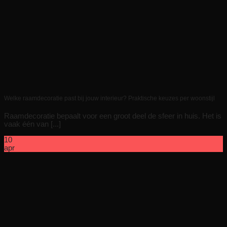
Welke raamdecoratie past bij jouw interieur? Praktische keuzes per woonstijl
Raamdecoratie bepaalt voor een groot deel de sfeer in huis. Het is
vaak één van [...]
10
apr