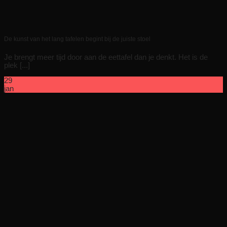
De kunst van het lang tafelen begint bij de juiste stoel
Je brengt meer tijd door aan de eettafel dan je denkt. Het is de
plek [...]
29
jan