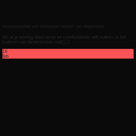
Houtvezelisolatie voor binnenmuur isoleren: een stappenplan
Als je je woning duurzamer en comfortabeler wilt maken, is het
isoleren van binnenmuren met [...]
18
feb