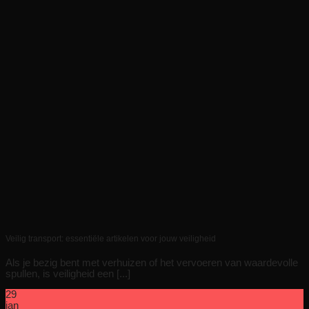
Veilig transport: essentiële artikelen voor jouw veiligheid
Als je bezig bent met verhuizen of het vervoeren van waardevolle
spullen, is veiligheid een [...]
29
jan