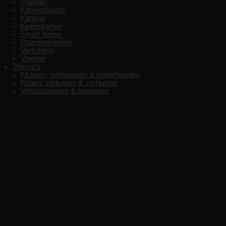
Trappen
Kamerplanten
Kantoor
Kinderkamer
Smart home
Raambekleding
Verlichting
Vloeren
Thema’s
Klussen, verbouwen & onderhouden
Kopen, verkopen & verhuizen
Verduurzamen & besparen