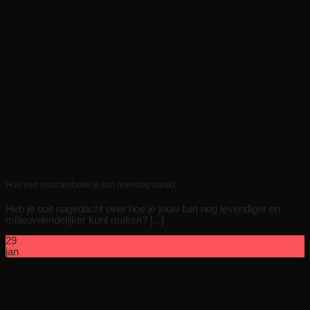
Hoe een insectenhotel je tuin levendig maakt
Heb je ooit nagedacht over hoe je jouw tuin nog levendiger en
milieuvriendelijker kunt maken? [...]
29
jan