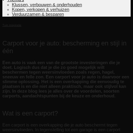
Klussen, verbouwen & onderhouden
Kopen, verkopen & verhuizen
Verduurzamen & besparen
Tuin inspiratie
Carport voor je auto: bescherming en stijl in
één
Een auto is vaak een van de grootste investeringen die je
doet. Logisch dus dat je die zo goed mogelijk wilt
beschermen tegen weersinvloeden zoals regen, hagel,
sneeuw en felle zon. Een carport voor je auto is daarvoor een
slimme oplossing. Het is een overkapping die eenvoudig te
plaatsen is en die niet alleen praktisch, maar ook stijlvol kan
zijn. In deze blog lees je alles over de voordelen, soorten
carports, aandachtspunten bij de keuze en onderhoud.
Wat is een carport?
Een carport is een overkapping die je auto beschermt tegen
weersinvloeden. In tegenstelling tot een garage is een carport