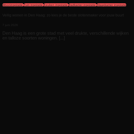
Wooninspiratie
Tuin inspiratie
Keuken inspiratie
Badkamer inspiratie
Slaapkamer inspiratie
Veilig wonen in Den Haag: zo kies je de beste slotenmaker voor jouw buurt
7 juni 2026
Den Haag is een grote stad met veel drukte, verschillende wijken
en talloze soorten woningen. [...]