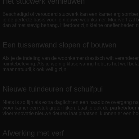
Het stucwerk vernieuwen
Beschadigd of verouderd stucwerk kan een kamer erg somber l
je de perfecte basis voor je nieuwe woonkamer. Muurverf zal b
dan af met stevig behang. Hierdoor zijn kleine oneffenheden ni
Een tussenwand slopen of bouwen
Als je de indeling van de woonkamer drastisch wilt veranderen
ruimtebeleving. Als je weinig kluservaring hebt, is het wel be
maar natuurlijk ook veilig zijn.
Nieuwe tuindeuren of schuifpui
Niets is zo fijn als extra daglicht en een naadloze overgang 
woonkamer een stuk groter lijken. Laat je ook de
parketvloer
vloerrenovatie nieuwe deuren laat plaatsen, kunnen er een h
Afwerking met verf