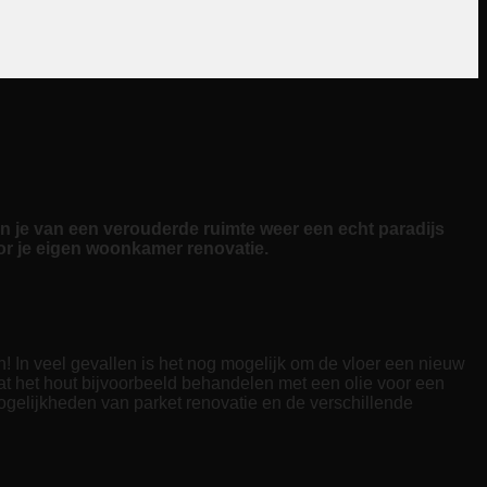
n je van een verouderde ruimte weer een echt paradijs
or je eigen woonkamer renovatie.
! In veel gevallen is het nog mogelijk om de vloer een nieuw
at het hout bijvoorbeeld behandelen met een olie voor een
ogelijkheden van parket renovatie en de verschillende