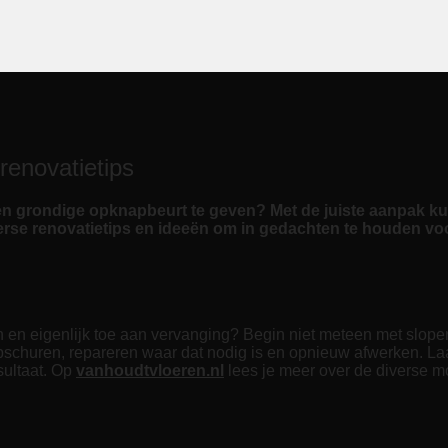
renovatietips
een grondige opknapbeurt te geven? Met de juiste aanpak ku
iverse renovatietips en ideeën om in gedachten te houden vo
 en eigenlijk toe aan vervanging? Begin niet meteen met slopen
opschuren, repareren waar dat nodig is en opnieuw afwerken. La
esultaat. Op
vanhoudtvloeren.nl
lees je meer over de diverse m