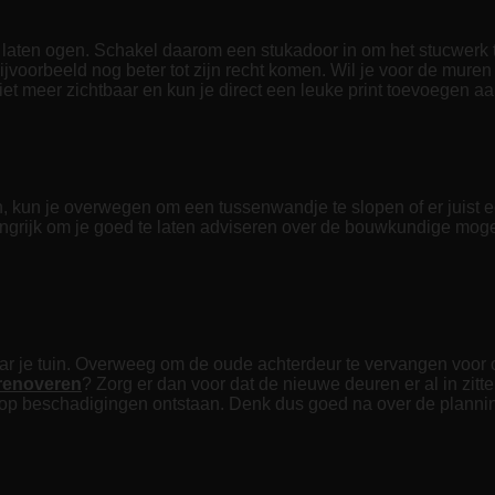
aten ogen. Schakel daarom een stukadoor in om het stucwerk te
ijvoorbeeld nog beter tot zijn recht komen. Wil je voor de mure
et meer zichtbaar en kun je direct een leuke print toevoegen aan 
, kun je overwegen om een tussenwandje te slopen of er juist ee
langrijk om je goed te laten adviseren over de bouwkundige moge
naar je tuin. Overweeg om de oude achterdeur te vervangen voor
 renoveren
? Zorg er dan voor dat de nieuwe deuren er al in zitt
oop beschadigingen ontstaan. Denk dus goed na over de planni