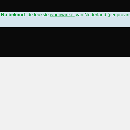
L
Nu bekend:
de leukste
woonwinkel
van Nederland (per provin