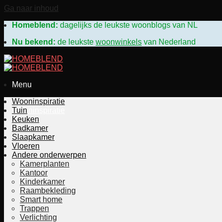
Ga naar inhoud
Homeblend:
dagelijks de leukste woonblogs van N
Nu bekend:
de leukste
woonwinkels
van Nederland
Menu
Woonwinkels
Wooninspiratie
Wooninspiratie
Tuin
Keuken
Badkamer
Slaapkamer
Vloeren
Andere onderwerpen
Kamerplanten
Kantoor
Kinderkamer
Raambekleding
Smart home
Trappen
Verlichting