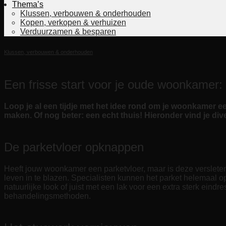
Thema’s
Klussen, verbouwen & onderhouden
Kopen, verkopen & verhuizen
Verduurzamen & besparen
Klussen, verbouwen & onderhouden
Een frisse start voor je oude woonkamer: 
Loop je al een tijdje met het idee rond om je woonkamer 
maken. Of nog beter: een echt thuis! Hieronder vind je d
De parketvloer opknappen
Heeft jouw woonkamer een parketvloer, maar is deze versleten
leven in te blazen. Specialisten kunnen het parket helemaal 
natuurlijke look of juist met een lak voor een extra sterk eindr
behandelingsmethoden.