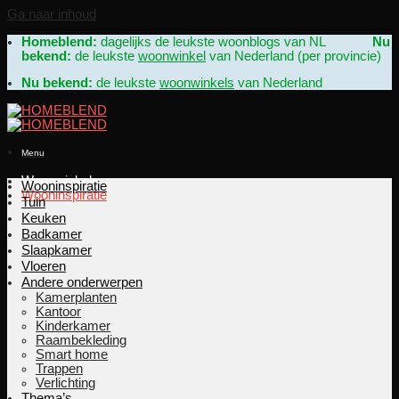
Ga naar inhoud
Homeblend:
dagelijks de leukste woonblogs van NL
Nu
bekend:
de leukste
woonwinkel
van Nederland (per provincie)
Nu bekend:
de leukste
woonwinkels
van Nederland
Menu
Woonwinkels
Wooninspiratie
Wooninspiratie
Tuin
Keuken
Badkamer
Slaapkamer
Vloeren
Andere onderwerpen
Kamerplanten
Kantoor
Kinderkamer
Raambekleding
Smart home
Trappen
Verlichting
Thema’s