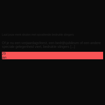
Laat jouw merk stralen met opvallende bedrukte slingers
Of je nu een verjaardagsfeest, een bedrijfsjubileum of een andere
speciale gelegenheid viert, bedrukte slingers [...]
29
jan