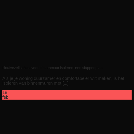
Houtvezelisolatie voor binnenmuur isoleren: een stappenplan
Als je je woning duurzamer en comfortabeler wilt maken, is het
isoleren van binnenmuren met [...]
18
feb