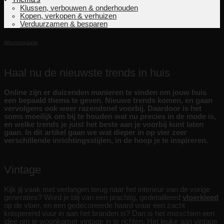
Klussen, verbouwen & onderhouden
Kopen, verkopen & verhuizen
Verduurzamen & besparen
Wooninspiratie
Haal nu de nieuwste trends in huis
Online zijn er duizenden manieren te vinden om jouw huis
een bepaald thema te geven. Nieuwe trends komen, en gaan
vervolgens ook weer razendsnel voorbij. Daardoor is het
soms moeilijk om bij te houden wat nu precies in de mode is,
en welke trends je juist het beste aan je voorbij kunt laten
gaan. In dit artikel gaan we wat dieper in op vier zeer
verschillende inrichtingsstijlen, in de hoop je te inspireren.
Vintage
Kijk jij vaak met verlangen terug naar het interieur van de vorige
generaties? Word je blij van een prachtig, gedetailleerd
vloerkleed
op de vloer, en een gedecoreerde haard waar een zacht
knisperend vuur in aan het branden is? Dan is het misschien een
idee om je woonkamer vintage in te richten. Het leuke aan vintage