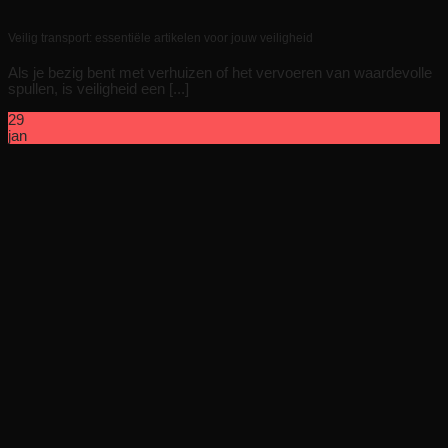
Veilig transport: essentiële artikelen voor jouw veiligheid
Als je bezig bent met verhuizen of het vervoeren van waardevolle
spullen, is veiligheid een [...]
29
jan