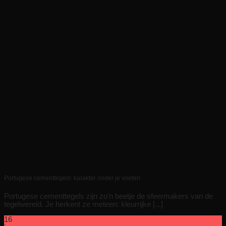
Portugese cementtegels: karakter onder je voeten
Portugese cementtegels zijn zo’n beetje de sfeermakers van de
tegelwereld. Je herkent ze meteen: kleurrijke [...]
16