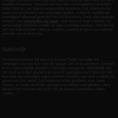
beeldje of kaarsje. Mensen die hun huis minimalistisch inrichten,
willen precies het tegenovergestelde bereiken. Het minimalisme
gaat over je ontdoen van onnodige spullen, zodat de spullen die
overblijven allemaal goed tot hun recht komen. Denk aan neutrale
kleuren, een
rolgordijn op maat
, veel open en lege ruimtes, en
eenvoudige meubels zonder te veel vreemde vormen. Het doel is
om een kalmerende sfeer te creëren, waarbij er geen vervelende
prikkels om je heen zijn.
Natuurlijk
Tot slot bespreken wij een vrij recente trend, namelijk het
verbinden van het huis met de natuur. Om dit te bereiken, worden
er zo veel mogelijk planten in het huis neergezet. Uiteindelijk lijkt
het alsof je in een plantenkas terecht bent gekomen! Mensen die
hun huis op natuurlijke wijze inrichten houden van veel zonlicht en
groen om zich heen. Dat betekent lichte gordijnen voor open
ramen, en zoals al eerder gezegd ontzettend veel planten. Dit is
ideaal voor mensen die zich met de natuur verbonden willen
voelen.