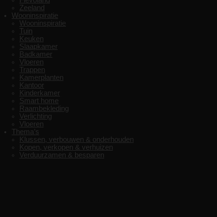
Flevoland
Zeeland
Wooninspiratie
Wooninspiratie
Tuin
Keuken
Slaapkamer
Badkamer
Vloeren
Trappen
Kamerplanten
Kantoor
Kinderkamer
Smart home
Raambekleding
Verlichting
Vloeren
Thema’s
Klussen, verbouwen & onderhouden
Kopen, verkopen & verhuizen
Verduurzamen & besparen