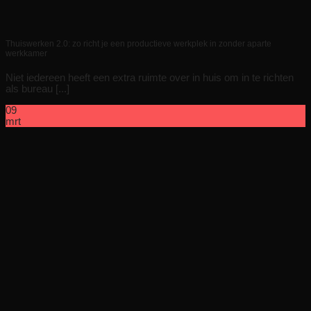
Thuiswerken 2.0: zo richt je een productieve werkplek in zonder aparte
werkkamer
Niet iedereen heeft een extra ruimte over in huis om in te richten
als bureau [...]
09
mrt