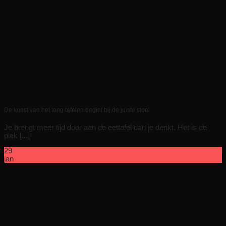
De kunst van het lang tafelen begint bij de juiste stoel
Je brengt meer tijd door aan de eettafel dan je denkt. Het is de
plek [...]
29
jan