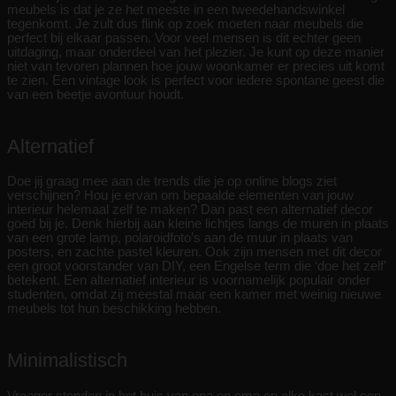
meubels is dat je ze het meeste in een tweedehandswinkel
tegenkomt. Je zult dus flink op zoek moeten naar meubels die
perfect bij elkaar passen. Voor veel mensen is dit echter geen
uitdaging, maar onderdeel van het plezier. Je kunt op deze manier
niet van tevoren plannen hoe jouw woonkamer er precies uit komt
te zien. Een vintage look is perfect voor iedere spontane geest die
van een beetje avontuur houdt.
Alternatief
Doe jij graag mee aan de trends die je op online blogs ziet
verschijnen? Hou je ervan om bepaalde elementen van jouw
interieur helemaal zelf te maken? Dan past een alternatief decor
goed bij je. Denk hierbij aan kleine lichtjes langs de muren in plaats
van een grote lamp, polaroidfoto’s aan de muur in plaats van
posters, en zachte pastel kleuren. Ook zijn mensen met dit decor
een groot voorstander van DIY, een Engelse term die ‘doe het zelf’
betekent. Een alternatief interieur is voornamelijk populair onder
studenten, omdat zij meestal maar een kamer met weinig nieuwe
meubels tot hun beschikking hebben.
Minimalistisch
Vroeger stonden in het huis van opa en oma op elke kast wel een