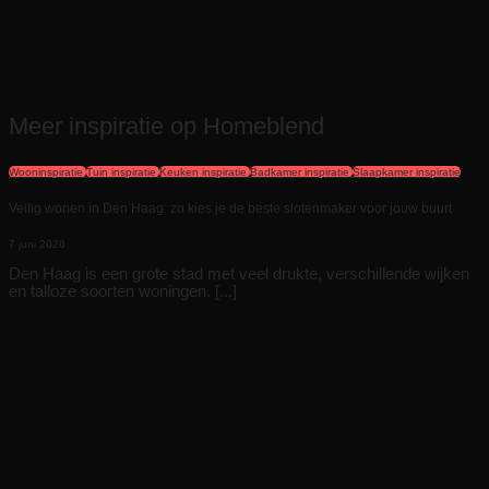
Meer inspiratie op Homeblend
Wooninspiratie
Tuin inspiratie
Keuken inspiratie
Badkamer inspiratie
Slaapkamer inspiratie
Veilig wonen in Den Haag: zo kies je de beste slotenmaker voor jouw buurt
7 juni 2026
Den Haag is een grote stad met veel drukte, verschillende wijken
en talloze soorten woningen. [...]