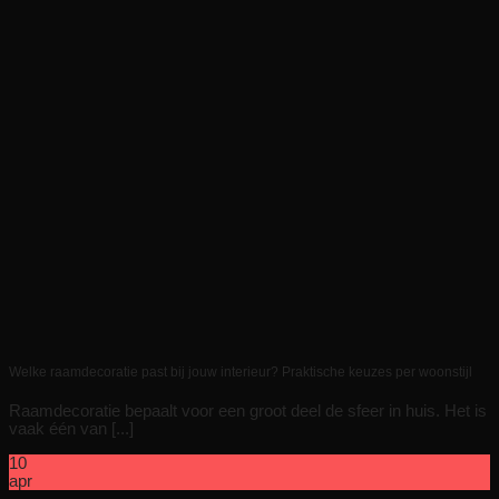
Welke raamdecoratie past bij jouw interieur? Praktische keuzes per woonstijl
Raamdecoratie bepaalt voor een groot deel de sfeer in huis. Het is
vaak één van [...]
10
apr