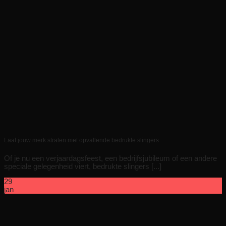
Laat jouw merk stralen met opvallende bedrukte slingers
Of je nu een verjaardagsfeest, een bedrijfsjubileum of een andere
speciale gelegenheid viert, bedrukte slingers [...]
29
jan