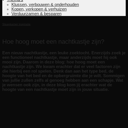
Klussen, verbouwen & onderhouden
Kopen, verkopen & verhuizen
Verduurzamen & besparen
Slaapkamer inspiratie
Hoe hoog moet een nachtkastje zijn?
Een nieuw nachtkastje, een leuke zoektocht. Enerzijds zoek je
een functioneel nachtkastje, maar anderzijds moet hij ook
mooi zijn. Daarom in deze blog: hoe hoog moet een
nachtkastje zijn. We kwam erachter dat er veel factoren zijn
die hierbij een rol spelen. Denk dan aan het type bed, de
hoogte van het bed en de opbergruimte die je wilt. Sommigen
van jullie zullen zelfs al genoeg hebben aan een schapje. Wat
je wensen ook zijn, in deze blog kom jij erachter wat de
hoogte van een nachtkastje moet zijn in jouw situatie.