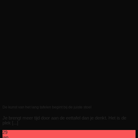
De kunst van het lang tafelen begint bij de juiste stoel
Je brengt meer tijd door aan de eettafel dan je denkt. Het is de
plek [...]
29
jan