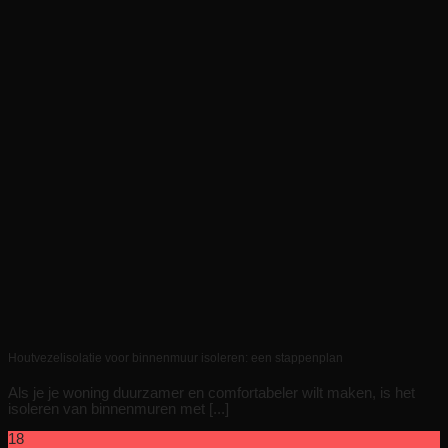
Houtvezelisolatie voor binnenmuur isoleren: een stappenplan
Als je je woning duurzamer en comfortabeler wilt maken, is het
isoleren van binnenmuren met [...]
18