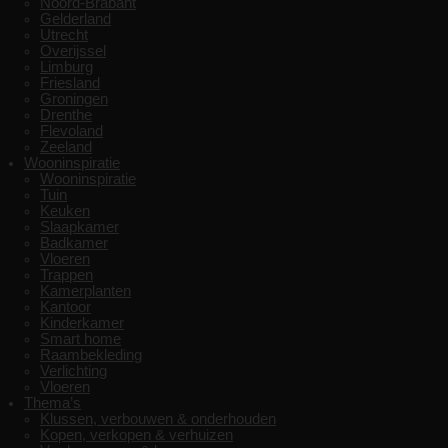
Noord-Brabant
Gelderland
Utrecht
Overijssel
Limburg
Friesland
Groningen
Drenthe
Flevoland
Zeeland
Wooninspiratie
Wooninspiratie
Tuin
Keuken
Slaapkamer
Badkamer
Vloeren
Trappen
Kamerplanten
Kantoor
Kinderkamer
Smart home
Raambekleding
Verlichting
Vloeren
Thema’s
Klussen, verbouwen & onderhouden
Kopen, verkopen & verhuizen