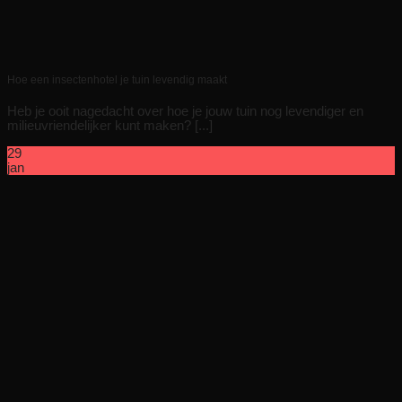
Hoe een insectenhotel je tuin levendig maakt
Heb je ooit nagedacht over hoe je jouw tuin nog levendiger en
milieuvriendelijker kunt maken? [...]
29
jan