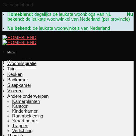
Ga naar inhoud
Homeblend:
dagelijks de leukste woonblogs van NL
Nu
bekend:
de leukste
woonwinkel
van Nederland (per provincie)
Nu bekend:
de leukste
woonwinkels
van Nederland
Menu
Woonwinkels
Wooninspiratie
Wooninspiratie
Tuin
Keuken
Badkamer
Slaapkamer
Vloeren
Andere onderwerpen
Kamerplanten
Kantoor
Kinderkamer
Raambekleding
Smart home
Trappen
Verlichting
Thema’s