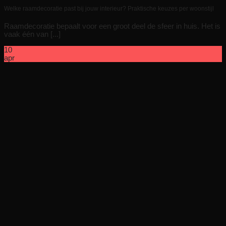
Welke raamdecoratie past bij jouw interieur? Praktische keuzes per woonstijl
Raamdecoratie bepaalt voor een groot deel de sfeer in huis. Het is
vaak één van [...]
10
apr