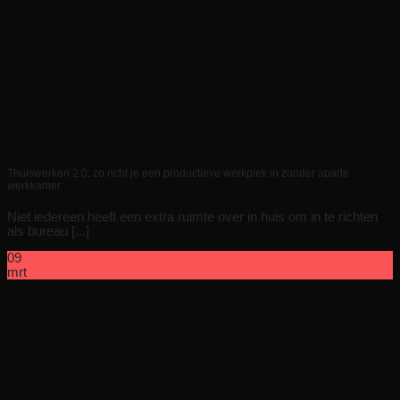
Thuiswerken 2.0: zo richt je een productieve werkplek in zonder aparte
werkkamer
Niet iedereen heeft een extra ruimte over in huis om in te richten
als bureau [...]
09
mrt