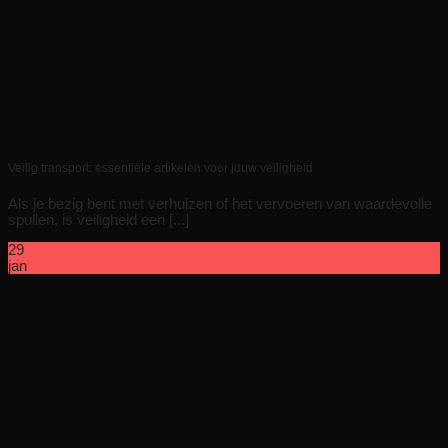
Veilig transport: essentiële artikelen voor jouw veiligheid
Als je bezig bent met verhuizen of het vervoeren van waardevolle
spullen, is veiligheid een [...]
29
jan