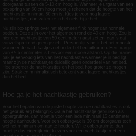
doorgaans tussen de 5-10 cm hoog is. Wanneer je uitgaat van een
boxspring van 60 cm hoog moet je rekenen dat de hoogte van het
nachtkastje minimaal 50 cm is. Kies je voor nog lagere
nachtkastjes, dan vallen ze in het niets bij je bed.
Nu zijn boxsprings over het algemeen flink hoger dan normale
bedden. Deze zijn over het algemeen rond de 40 cm hoog. Zou je
hier een nachtkastje van 50 centimeter naast zetten, dan is dat
vanzelfsprekend geen gezicht. Persoonlijk vind ik het het mooiste
wanneer de nachtkastjes net onder het bed uitkomen. Een marge
van +/- 5 centimeter is hiervoor een mooie afstand. Op die manier
pak je eenvoudig iets van het nachtkastje wanneer je in bed ligt,
maar zijn de nachtkastjes duidelijk geen onderdeel van het bed.
Hoe stoerder de nachtkastjes en het bed, hoe groter ze mogen
zijn. Strak en minimalistisch betekent vaak lagere nachtkastjes
dan het bed.
Hoe ga je het nachtkastje gebruiken?
Voor het bepalen van de juiste hoogte van de nachtkastjes is ook
het gebruik erg belangrijk. Ga je het nachtkastje gebruiken als
opbergruimte, dan moet je voor een lade minimaal 15 centimeter
hoogte aanhouden. Voor een opbergvak is 30 cm doorgaans toch
wel het minimum om aan te houden. Wil je opbergruimte, dan
moet je dus eigenlijk niet kiezen voor een nachtkastje met een
hoogte van minder dan 45 cm.