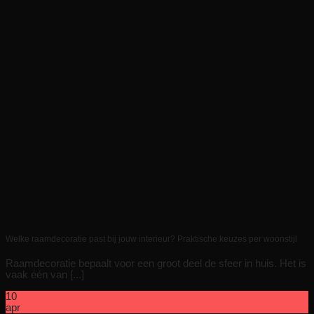
Welke raamdecoratie past bij jouw interieur? Praktische keuzes per woonstijl
Raamdecoratie bepaalt voor een groot deel de sfeer in huis. Het is
vaak één van [...]
10
apr