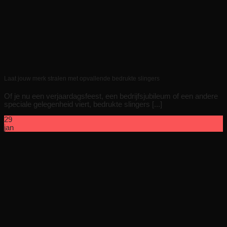
Laat jouw merk stralen met opvallende bedrukte slingers
Of je nu een verjaardagsfeest, een bedrijfsjubileum of een andere
speciale gelegenheid viert, bedrukte slingers [...]
29
jan