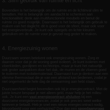
3. Slim gebruik van ruimte en licht
Bovendien is het belangrijk om de ruimte en de lichtinval slim te
benutten. Het is belangrijk om aandacht te schenken aan
functionaliteit: denk aan multifunctionele meubels en benut de
ruimte zo goed mogelijk. Daarnaast is het belangrijk om gebruik te
maken van het daglicht: dit is goed voor de sfeer, maar ook voor
het energieverbruik. Je kunt ook spiegels en lichte kleuren
gebruiken om de ruimte voor je gevoel nog groter te maken.
4. Energiezuinig wonen
Duurzaam wonen betekent ook energiezuinig wonen. Zorg er
daarom voor dat je de woning goed isoleert. Je kunt isoleren met
vloerkleden, gordijnen en tochtstrips, maar je kunt het natuurlijk
ook groter aanpakken door het dak, de muren en de vloeren goed
te isoleren met isolatiemateriaal. Daarnaast kun je denken aan een
slimme thermostaat die je van een afstand kan bedienen, zodat je
niet ongemerkt de hele dag de verwarming aan hebt staan.
Duurzaamheid begint bovendien ook bij je energiecontract. Met de
juiste keuze bespaar je niet alleen geld, maar help je het milieu
ook. Je kunt een
vast energiecontract afsluiten
bij een
duurzame energieleverancier, zodat je ook precies weet welke
tarieven je betaalt. Heb je snel een nieuw energiecontract nodig,
bijvoorbeeld voor een verhuizing? Doe dan een
spoedaanvraag