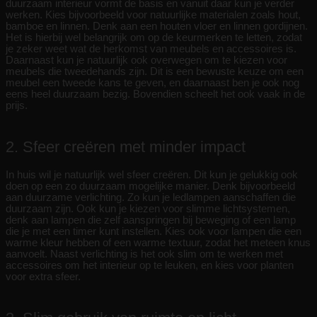
duurzaam interieur vormt de basis en vanuit daar kun je verder
werken. Kies bijvoorbeeld voor natuurlijke materialen zoals hout,
bamboe en linnen. Denk aan een houten vloer en linnen gordijnen.
Het is hierbij wel belangrijk om op de keurmerken te letten, zodat
je zeker weet wat de herkomst van meubels en accessoires is.
Daarnaast kun je natuurlijk ook overwegen om te kiezen voor
meubels die tweedehands zijn. Dit is een bewuste keuze om een
meubel een tweede kans te geven, en daarnaast ben je ook nog
eens heel duurzaam bezig. Bovendien scheelt het ook vaak in de
prijs.
2. Sfeer creëren met minder impact
In huis wil je natuurlijk wel sfeer creëren. Dit kun je gelukkig ook
doen op een zo duurzaam mogelijke manier. Denk bijvoorbeeld
aan duurzame verlichting. Zo kun je ledlampen aanschaffen die
duurzaam zijn. Ook kun je kiezen voor slimme lichtsystemen,
denk aan lampen die zelf aanspringen bij beweging of een lamp
die je met een timer kunt instellen. Kies ook voor lampen die een
warme kleur hebben of een warme textuur, zodat het meteen knus
aanvoelt. Naast verlichting is het ook slim om te werken met
accessoires om het interieur op te leuken, en kies voor planten
voor extra sfeer.