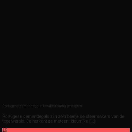
Portugese cementtegels: karakter onder je voeten
Portugese cementtegels zijn zo’n beetje de sfeermakers van de
tegelwereld. Je herkent ze meteen: kleurrijke [...]
16