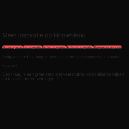
Meer inspiratie op Homeblend
Wooninspiratie
Tuin inspiratie
Keuken inspiratie
Badkamer inspiratie
Slaapkamer inspiratie
Veilig wonen in Den Haag: zo kies je de beste slotenmaker voor jouw buurt
7 juni 2026
Den Haag is een grote stad met veel drukte, verschillende wijken
en talloze soorten woningen. [...]