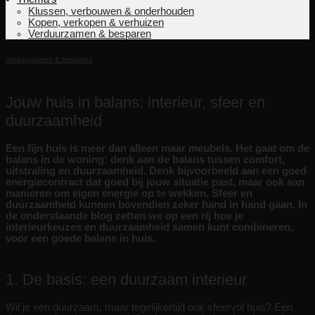
Klussen, verbouwen & onderhouden
Kopen, verkopen & verhuizen
Verduurzamen & besparen
Verduurzamen & besparen
Jouw huis in balans: interieur, sfeer en
duurzaamheid
Een fijn huis is meer dan alleen maar meubels. Het gaat om de
balans in de woning: denk aan de balans tussen comfort,
uitstraling en duurzaamheid. Denk bijvoorbeeld aan een goed
energiecontract dat goed bij jouw situatie past, maar ook aan
manieren om eigen energie op te wekken. Sfeer en
duurzaamheid kunnen bovendien zeker hand in hand gaan. In
de onderstaande blog zetten we op een rij hoe je
interieurkeuzes en duurzaamheid samen kunt combineren,
voor een goede balans in huis.
1. De basis: een duurzaam interieur
Wil je een duurzaam, maar tegelijkertijd ook sfeervol huis? Een