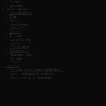
Flevoland
Zeeland
Wooninspiratie
Wooninspiratie
Tuin
Keuken
Slaapkamer
Badkamer
Vloeren
Trappen
Kamerplanten
Kantoor
Kinderkamer
Smart home
Raambekleding
Verlichting
Vloeren
Thema’s
Klussen, verbouwen & onderhouden
Kopen, verkopen & verhuizen
Verduurzamen & besparen