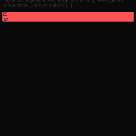
Heb je ooit nagedacht over hoe je jouw tuin nog levendiger en
milieuvriendelijker kunt maken? [...]
29
jan