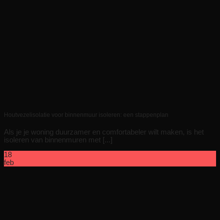
Houtvezelisolatie voor binnenmuur isoleren: een stappenplan
Als je je woning duurzamer en comfortabeler wilt maken, is het
isoleren van binnenmuren met [...]
18
feb