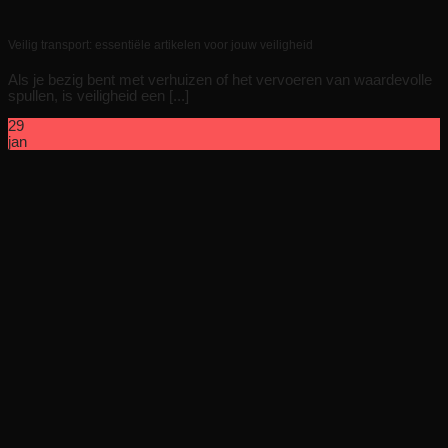
Veilig transport: essentiële artikelen voor jouw veiligheid
Als je bezig bent met verhuizen of het vervoeren van waardevolle
spullen, is veiligheid een [...]
29
jan