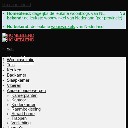
Ga naar inhoud
Homeblend:
dagelijks de leukste woonblogs van NL
Nu
bekend:
de leukste
woonwinkel
van Nederland (per provincie)
Nu bekend:
de leukste
woonwinkels
van Nederland
Menu
Woonwinkels
Wooninspiratie
Wooninspiratie
Tuin
Keuken
Badkamer
Slaapkamer
Vloeren
Andere onderwerpen
Kamerplanten
Kantoor
Kinderkamer
Raambekleding
Smart home
Trappen
Verlichting
Thema’s