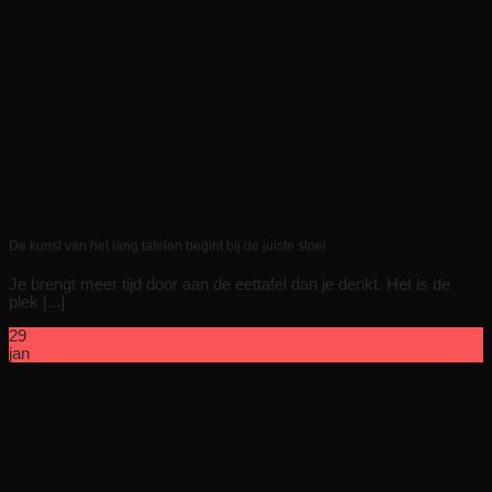
De kunst van het lang tafelen begint bij de juiste stoel
Je brengt meer tijd door aan de eettafel dan je denkt. Het is de
plek [...]
29
jan