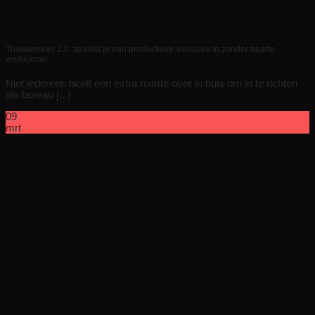
Thuiswerken 2.0: zo richt je een productieve werkplek in zonder aparte
werkkamer
Niet iedereen heeft een extra ruimte over in huis om in te richten
als bureau [...]
09
mrt