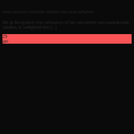
Veilig transport: essentiële artikelen voor jouw veiligheid
Als je bezig bent met verhuizen of het vervoeren van waardevolle
spullen, is veiligheid een [...]
29
jan