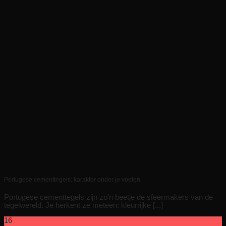
Portugese cementtegels: karakter onder je voeten
Portugese cementtegels zijn zo’n beetje de sfeermakers van de
tegelwereld. Je herkent ze meteen: kleurrijke [...]
16