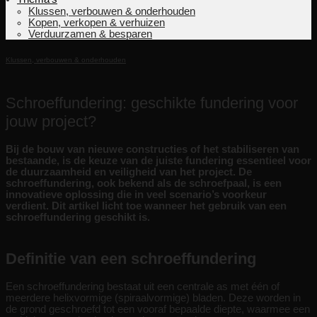
Klussen, verbouwen & onderhouden
Kopen, verkopen & verhuizen
Verduurzamen & besparen
Klussen, verbouwen & onderhouden
Schroeffundering: geschikte fundering voor
jouw project?
Bij de bouw van nieuwe constructies of het stabiliseren van
bestaande, is de keuze van de juiste fundering essentieel voor
de duurzaamheid en veiligheid van het project. De
schroeffundering, ook bekend als de schroefpaal, is een
innovatieve oplossing die in veel scenario’s voorkeur
verdient. Dit artikel licht toe wanneer het gebruik van een
schroeffundering geschikt is.
Definitie van een schroeffundering
Een schroeffundering bestaat uit een centrale as met één of
meerdere helixvormige (spiraalvormige) bladen. Deze worden in
de grond geschroefd tot een vooraf bepaalde diepte, waarmee een