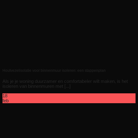
Houtvezelisolatie voor binnenmuur isoleren: een stappenplan
Als je je woning duurzamer en comfortabeler wilt maken, is het
isoleren van binnenmuren met [...]
18
feb