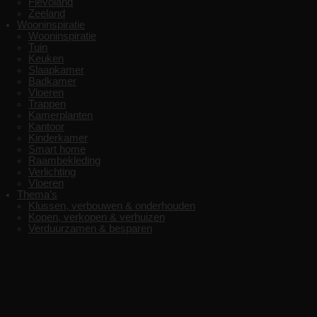
Flevoland
Zeeland
Wooninspiratie
Wooninspiratie
Tuin
Keuken
Slaapkamer
Badkamer
Vloeren
Trappen
Kamerplanten
Kantoor
Kinderkamer
Smart home
Raambekleding
Verlichting
Vloeren
Thema’s
Klussen, verbouwen & onderhouden
Kopen, verkopen & verhuizen
Verduurzamen & besparen