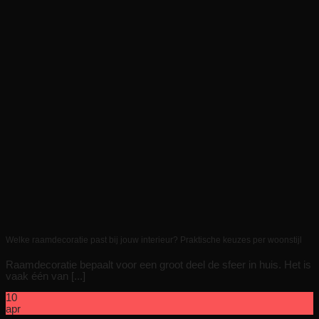
Welke raamdecoratie past bij jouw interieur? Praktische keuzes per woonstijl
Raamdecoratie bepaalt voor een groot deel de sfeer in huis. Het is
vaak één van [...]
10
apr