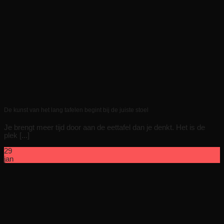
De kunst van het lang tafelen begint bij de juiste stoel
Je brengt meer tijd door aan de eettafel dan je denkt. Het is de
plek [...]
29
jan