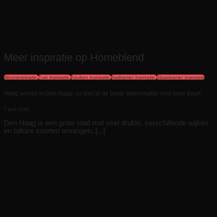
Meer inspiratie op Homeblend
Wooninspiratie
Tuin inspiratie
Keuken inspiratie
Badkamer inspiratie
Slaapkamer inspiratie
Veilig wonen in Den Haag: zo kies je de beste slotenmaker voor jouw buurt
7 juni 2026
Den Haag is een grote stad met veel drukte, verschillende wijken
en talloze soorten woningen. [...]