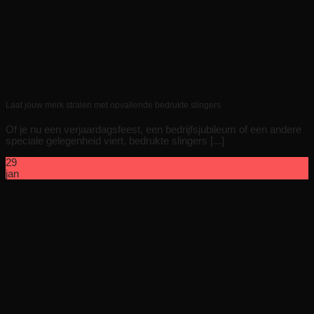
Laat jouw merk stralen met opvallende bedrukte slingers
Of je nu een verjaardagsfeest, een bedrijfsjubileum of een andere
speciale gelegenheid viert, bedrukte slingers [...]
29
jan