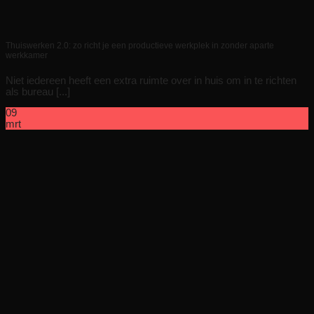
Thuiswerken 2.0: zo richt je een productieve werkplek in zonder aparte
werkkamer
Niet iedereen heeft een extra ruimte over in huis om in te richten
als bureau [...]
09
mrt