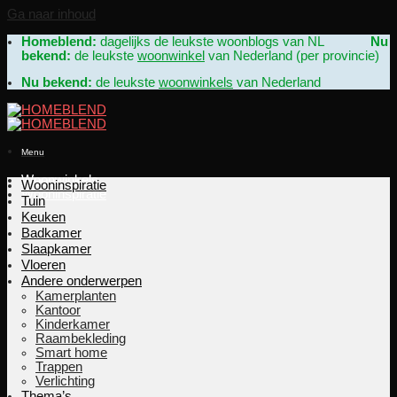
Ga naar inhoud
Homeblend:
dagelijks de leukste woonblogs van NL
Nu
bekend:
de leukste
woonwinkel
van Nederland (per provincie)
Nu bekend:
de leukste
woonwinkels
van Nederland
Menu
Woonwinkels
Wooninspiratie
Wooninspiratie
Tuin
Keuken
Badkamer
Slaapkamer
Vloeren
Andere onderwerpen
Kamerplanten
Kantoor
Kinderkamer
Raambekleding
Smart home
Trappen
Verlichting
Thema’s