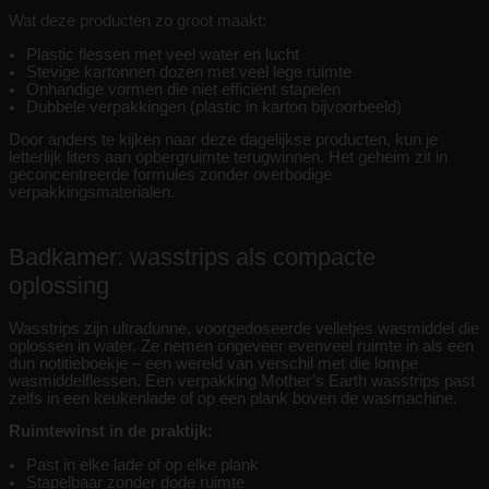
Wat deze producten zo groot maakt:
Plastic flessen met veel water en lucht
Stevige kartonnen dozen met veel lege ruimte
Onhandige vormen die niet efficiënt stapelen
Dubbele verpakkingen (plastic in karton bijvoorbeeld)
Door anders te kijken naar deze dagelijkse producten, kun je
letterlijk liters aan opbergruimte terugwinnen. Het geheim zit in
geconcentreerde formules zonder overbodige
verpakkingsmaterialen.
Badkamer: wasstrips als compacte
oplossing
Wasstrips zijn ultradunne, voorgedoseerde velletjes wasmiddel die
oplossen in water. Ze nemen ongeveer evenveel ruimte in als een
dun notitieboekje – een wereld van verschil met die lompe
wasmiddelflessen. Een verpakking Mother’s Earth wasstrips past
zelfs in een keukenlade of op een plank boven de wasmachine.
Ruimtewinst in de praktijk:
Past in elke lade of op elke plank
Stapelbaar zonder dode ruimte