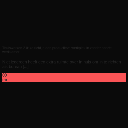
Thuiswerken 2.0: zo richt je een productieve werkplek in zonder aparte
werkkamer
Niet iedereen heeft een extra ruimte over in huis om in te richten
als bureau [...]
09
mrt