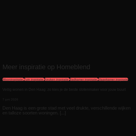
Meer inspiratie op Homeblend
Wooninspiratie
Tuin inspiratie
Keuken inspiratie
Badkamer inspiratie
Slaapkamer inspiratie
Veilig wonen in Den Haag: zo kies je de beste slotenmaker voor jouw buurt
7 juni 2026
Den Haag is een grote stad met veel drukte, verschillende wijken
en talloze soorten woningen. [...]