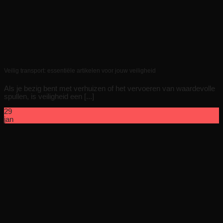
Veilig transport: essentiële artikelen voor jouw veiligheid
Als je bezig bent met verhuizen of het vervoeren van waardevolle
spullen, is veiligheid een [...]
29
jan