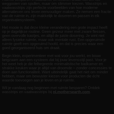
weggooien van spullen, maar om slimmer kiezen. Wasstrips en
vaatwasstrips zijn perfecte voorbeelden van hoe moderne
alternatieven ons leven eenvoudiger maken. Ze nemen een fractie
van de ruimte in, zijn makkelijk te doseren en passen in elk
organisatiesysteem.
Het mooie is dat deze kleine verandering een grote impact heeft
op je dagelijkse routine. Geen gezeur meer met zware flessen,
geen overvolle kastjes, en altijd de juiste dosering. Je wint niet
alleen fysieke ruimte, maar ook mentale rust. Een opgeruimde
ruimte geeft een opgeruimd hoofd, en dat is precies waar een
goed georganiseerd huis om draait.
Begin klein, experimenteer met wat voor jou werkt, en bouw
langzaam aan een systeem dat bij jouw levensstijl past. Voor je
het weet heb je die felbegeerde minimalistische badkamer en
strakke keuken waar je altijd van droomde – zonder concessies te
doen aan functionaliteit. Want uiteindelijk gaat het niet om minder
hebben, maar om bewuster kiezen voor producten die écht
waarde toevoegen aan je leven en je ruimte.
Wil je vandaag nog beginnen met ruimte besparen? Ontdek
wasstrips en vaatwasstrips bij
nl.mothersearth.com
.