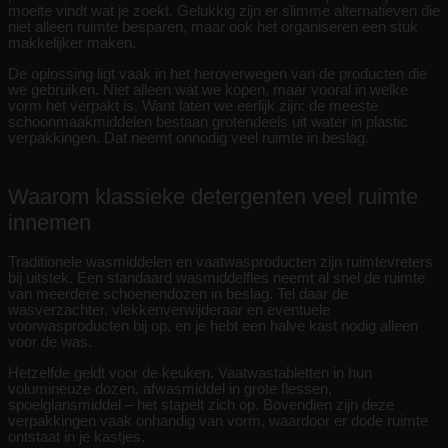
moeite vindt wat je zoekt. Gelukkig zijn er slimme alternatieven die
niet alleen ruimte besparen, maar ook het organiseren een stuk
makkelijker maken.
De oplossing ligt vaak in het heroverwegen van de producten die
we gebruiken. Niet alleen wát we kopen, maar vooral in welke
vorm het verpakt is. Want laten we eerlijk zijn: de meeste
schoonmaakmiddelen bestaan grotendeels uit water in plastic
verpakkingen. Dat neemt onnodig veel ruimte in beslag.
Waarom klassieke detergenten veel ruimte
innemen
Traditionele wasmiddelen en vaatwasproducten zijn ruimtevreters
bij uitstek. Een standaard wasmiddelfles neemt al snel de ruimte
van meerdere schoenendozen in beslag. Tel daar de
wasverzachter, vlekkenverwijderaar en eventuele
voorwasproducten bij op, en je hebt een halve kast nodig alleen
voor de was.
Hetzelfde geldt voor de keuken. Vaatwastabletten in hun
volumineuze dozen, afwasmiddel in grote flessen,
spoelglansmiddel – het stapelt zich op. Bovendien zijn deze
verpakkingen vaak onhandig van vorm, waardoor er dode ruimte
ontstaat in je kastjes.