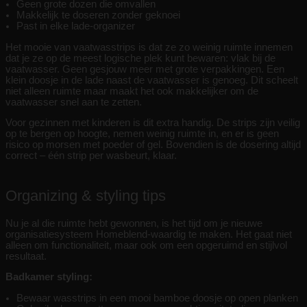
Geen grote dozen die omvallen
Makkelijk te doseren zonder geknoei
Past in elke lade-organizer
Het mooie van vaatwasstrips is dat ze zo weinig ruimte innemen
dat je ze op de meest logische plek kunt bewaren: vlak bij de
vaatwasser. Geen gesjouw meer met grote verpakkingen. Een
klein doosje in de lade naast de vaatwasser is genoeg. Dit scheelt
niet alleen ruimte maar maakt het ook makkelijker om de
vaatwasser snel aan te zetten.
Voor gezinnen met kinderen is dit extra handig. De strips zijn veilig
op te bergen op hoogte, nemen weinig ruimte in, en er is geen
risico op morsen met poeder of gel. Bovendien is de dosering altijd
correct – één strip per wasbeurt, klaar.
Organizing & styling tips
Nu je al die ruimte hebt gewonnen, is het tijd om je nieuwe
organisatiesysteem Homeblend-waardig te maken. Het gaat niet
alleen om functionaliteit, maar ook om een opgeruimd en stijlvol
resultaat.
Badkamer styling:
Bewaar wasstrips in een mooi bamboe doosje op open planken