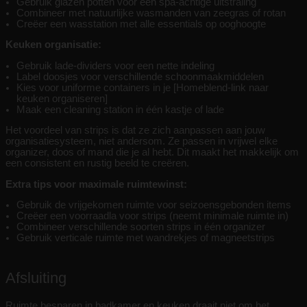
Gebruik glazen potten voor een spa-achtige uitstraling
Combineer met natuurlijke wasmanden van zeegras of rotan
Creëer een wasstation met alle essentials op ooghoogte
Keuken organisatie:
Gebruik lade-dividers voor een nette indeling
Label doosjes voor verschillende schoonmaakmiddelen
Kies voor uniforme containers in je [Homeblend-link naar
keuken organiseren]
Maak een cleaning station in één kastje of lade
Het voordeel van strips is dat ze zich aanpassen aan jouw
organisatiesysteem, niet andersom. Ze passen in vrijwel elke
organizer, doos of mand die je al hebt. Dit maakt het makkelijk om
een consistent en rustig beeld te creëren.
Extra tips voor maximale ruimtewinst:
Gebruik de vrijgekomen ruimte voor seizoensgebonden items
Creëer een voorraadla voor strips (neemt minimale ruimte in)
Combineer verschillende soorten strips in één organizer
Gebruik verticale ruimte met wandrekjes of magneetstrips
Afsluiting
Ruimte besparen in badkamer en keuken draait niet om het