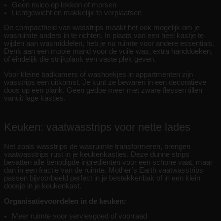
Geen risico op lekken of morsen
Lichtgewicht en makkelijk te verplaatsen
De compactheid van wasstrips maakt het ook mogelijk om je
wasruimte anders in te richten. In plaats van een heel kastje te
wijden aan wasmiddelen, heb je nu ruimte voor andere essentials.
Denk aan een mooie mand voor de vuile was, extra handdoeken,
of eindelijk die strijkplank een vaste plek geven.
Voor kleine badkamers of washoekjes in appartmenten zijn
wasstrips een uitkomst. Je kunt ze bewaren in een decoratieve
doos op een plank. Geen gedoe meer met zware flessen tillen
vanuit lage kastjes.
Keuken: vaatwasstrips voor nette lades
Net zoals wasstrips de wasruimte transformeren, brengen
vaatwasstrips rust in je keukenkastjes. Deze dunne strips
bevatten alle benodigde ingrediënten voor een schone vaat, maar
dan in een fractie van de ruimte. Mother’s Earth vaatwasstrips
passen bijvoorbeeld perfect in je bestekkenbak of in een klein
doosje in je keukenkast.
Organisatievoordelen in de keuken:
Meer ruimte voor serviesgoed of voorraad