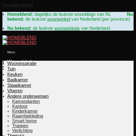
Ga naar inhoud
Homeblend:
dagelijks de leukste woonblogs van NL
Nu
bekend:
de leukste
woonwinkel
van Nederland (per provincie)
Nu bekend:
de leukste
woonwinkels
van Nederland
Menu
Woonwinkels
Wooninspiratie
Wooninspiratie
Tuin
Keuken
Badkamer
Slaapkamer
Vloeren
Andere onderwerpen
Kamerplanten
Kantoor
Kinderkamer
Raambekleding
Smart home
Trappen
Verlichting
Thema’s