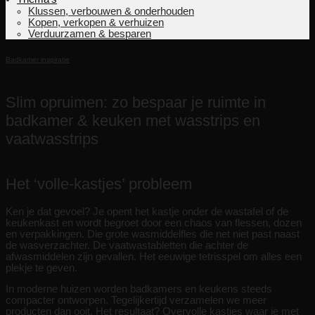
Klussen, verbouwen & onderhouden
Kopen, verkopen & verhuizen
Verduurzamen & besparen
Badkamer inspiratie
Slim opruimen: zo bespaar je ruimte in
badkamer & keuken met wasstrips en
vaatwasstrips
Het ‘volle-kastjes’ probleem
Ken je dat gevoel? Je opent het kastje onder de wastafel of de
keukenkast en wordt begroet door een chaos van flessen, dozen
en verpakkingen. Die grote wasmiddelfles die net niet past naast
de wasverzachter. De vaatwastabletten die achter de
afwasmiddelen zijn gevallen. Het eeuwige tetrisspel om alles een
plekje te geven.
In moderne huizen worden badkamers en keukens steeds
compacter ontworpen. Tegelijkertijd verzamelen we meer
producten dan ooit. Het resultaat? Overvolle kastjes waar je met