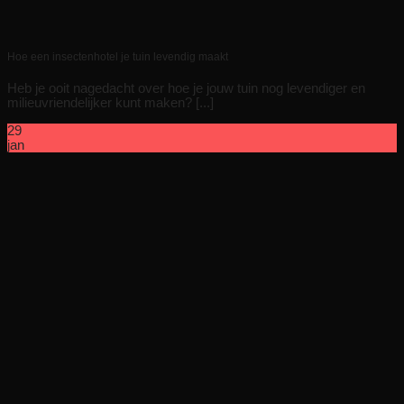
Hoe een insectenhotel je tuin levendig maakt
Heb je ooit nagedacht over hoe je jouw tuin nog levendiger en
milieuvriendelijker kunt maken? [...]
29
jan