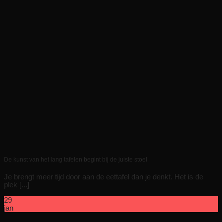
De kunst van het lang tafelen begint bij de juiste stoel
Je brengt meer tijd door aan de eettafel dan je denkt. Het is de
plek [...]
29
jan