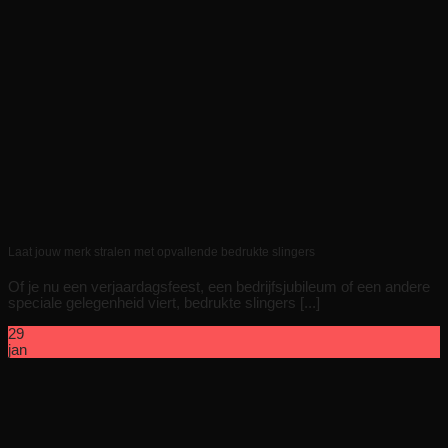
Laat jouw merk stralen met opvallende bedrukte slingers
Of je nu een verjaardagsfeest, een bedrijfsjubileum of een andere
speciale gelegenheid viert, bedrukte slingers [...]
29
jan