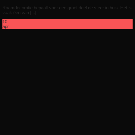
Raamdecoratie bepaalt voor een groot deel de sfeer in huis. Het is
vaak één van [...]
10
apr