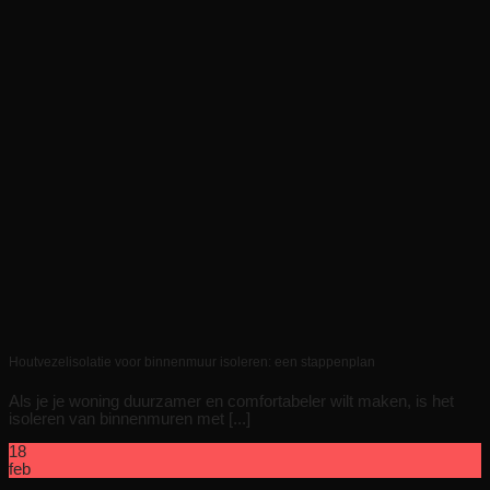
Houtvezelisolatie voor binnenmuur isoleren: een stappenplan
Als je je woning duurzamer en comfortabeler wilt maken, is het
isoleren van binnenmuren met [...]
18
feb