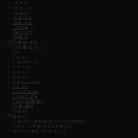
Utrecht
Overijssel
Limburg
Friesland
Groningen
Drenthe
Flevoland
Zeeland
Wooninspiratie
Wooninspiratie
Tuin
Keuken
Slaapkamer
Badkamer
Vloeren
Trappen
Kamerplanten
Kantoor
Kinderkamer
Smart home
Raambekleding
Verlichting
Vloeren
Thema’s
Klussen, verbouwen & onderhouden
Kopen, verkopen & verhuizen
Verduurzamen & besparen