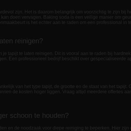
vol zijn. Het is daarom belangrijk om voorzichtig te zijn bij h
en kan doen vervagen. Baking soda is een veilige manier om geu
onmaakbeurt is het echter aan te raden om een professional in t
laten reinigen?
e tapijt te laten reinigen. Dit is vooral aan te raden bij hardne
 reinigen. Een professioneel bedrijf beschikt over gespecialisee
nkelijk van het type tapijt, de grootte en de staat van het tapij
 kunnen de kosten hoger liggen. Vraag altijd meerdere offertes aa
nger schoon te houden?
den en de noodzaak voor diepe reiniging te beperken. Hier zijn