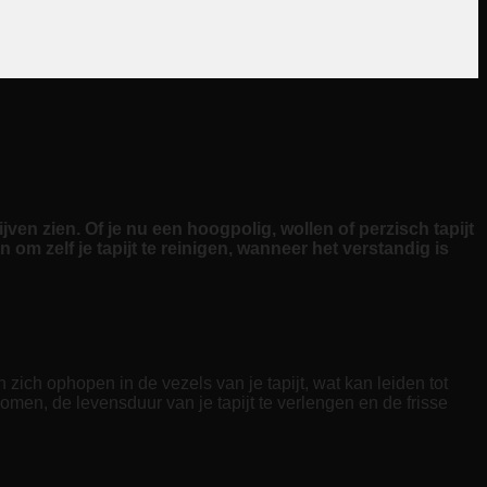
ven zien. Of je nu een hoogpolig, wollen of perzisch tapijt
n om zelf je tapijt te reinigen, wanneer het verstandig is
 zich ophopen in de vezels van je tapijt, wat kan leiden tot
n, de levensduur van je tapijt te verlengen en de frisse