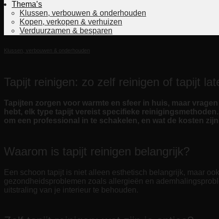
Thema’s
Klussen, verbouwen & onderhouden
Kopen, verkopen & verhuizen
Verduurzamen & besparen
Klussen, verbouwen & onderhouden
Tapijt reinigen: zo zelf reinigen of tapijt la
Tapijten zorgen voor warmte en sfeer in huis, maar vragen 
hebt, elk type tapijt vereist specifieke reinigingsmethoden.
om een professional in te schakelen, en wat de kosten zijn 
Waarom is tapijt reinigen belangrijk?
Een schoon tapijt is niet alleen esthetisch belangrijk, maar oo
gezondheidsproblemen zoals allergieën en ademhalingsproblem
uitstraling van je interieur te behouden.