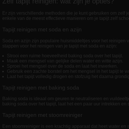
Zelf tapijt reinigen: wat zijn je opties?
Er zijn verschillende methoden die je kunt gebruiken om zelf j
enkele van de meest effectieve manieren om je tapijt zelf sch
Tapijt reinigen met soda en azijn
Soda en azijn zijn populaire huismiddeltjes voor het reinigen va
stappen voor het reinigen van je tapijt met soda en azijn:
Strooi een ruime hoeveelheid baking soda over het tapijt.
Maak een mengsel van gelijke delen water en witte azijn.
Sproei het mengsel over de soda en laat het inwerken.
Gebruik een zachte borstel om het mengsel in het tapijt te wr
Laat het tapijt volledig drogen en stofzuig het daarna grondi
Tapijt reinigen met baking soda
Baking soda is ideaal om geuren te neutraliseren en vuildeelt
baking soda over het tapijt, laat het een paar uur intrekken en
Tapijt reinigen met stoomreiniger
Een stoomreiniger is een krachtig apparaat dat heet water en st