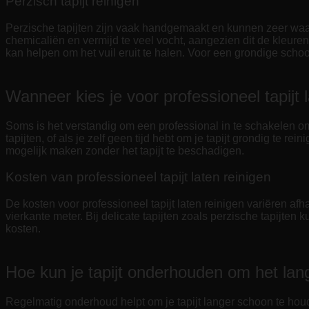
Perzisch tapijt reinigen
Perzische tapijten zijn vaak handgemaakt en kunnen zeer waarde
chemicaliën en vermijd te veel vocht, aangezien dit de kleur
kan helpen om het vuil eruit te halen. Voor een grondige scho
Wanneer kies je voor professioneel tapijt 
Soms is het verstandig om een professional in te schakelen om j
tapijten, of als je zelf geen tijd hebt om je tapijt grondig te
mogelijk maken zonder het tapijt te beschadigen.
Kosten van professioneel tapijt laten reinigen
De kosten voor professioneel tapijt laten reinigen variëren afha
vierkante meter. Bij delicate tapijten zoals perzische tapijten
kosten.
Hoe kun je tapijt onderhouden om het la
Regelmatig onderhoud helpt om je tapijt langer schoon te hou