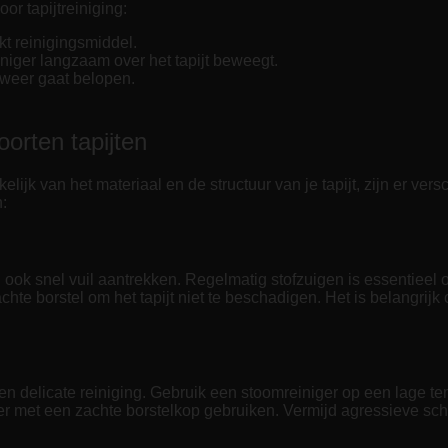
or tapijtreiniging:
kt reinigingsmiddel.
iniger langzaam over het tapijt beweegt.
t weer gaat belopen.
orten tapijten
elijk van het materiaal en de structuur van je tapijt, zijn er ve
:
ook snel vuil aantrekken. Regelmatig stofzuigen is essentieel om
te borstel om het tapijt niet te beschadigen. Het is belangrijk o
en delicate reiniging. Gebruik een stoomreiniger op een lage te
iger met een zachte borstelkop gebruiken. Vermijd agressieve