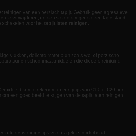
et reinigen van een perzisch tapijt. Gebruik geen agressieve
ren te verwijderen, en een stoomreiniger op een lage stand
e schakelen voor het
tapijt laten reinigen
.
kkige vlekken, delicate materialen zoals wol of perzische
rde apparatuur en schoonmaakmiddelen die diepere reiniging
t. Gemiddeld kun je rekenen op een prijs van €10 tot €20 per
n om een goed beeld te krijgen van de tapijt laten reinigen
 enkele eenvoudige tips voor dagelijks onderhoud: