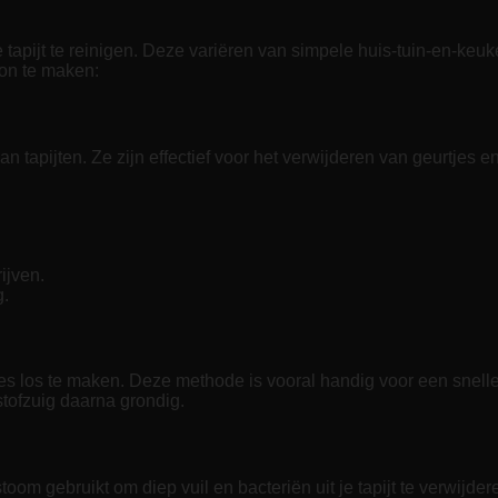
e tapijt te reinigen. Deze variëren van simpele huis-tuin-en-keu
oon te maken:
n tapijten. Ze zijn effectief voor het verwijderen van geurtjes e
ijven.
g.
jes los te maken. Deze methode is vooral handig voor een snelle
 stofzuig daarna grondig.
oom gebruikt om diep vuil en bacteriën uit je tapijt te verwijder