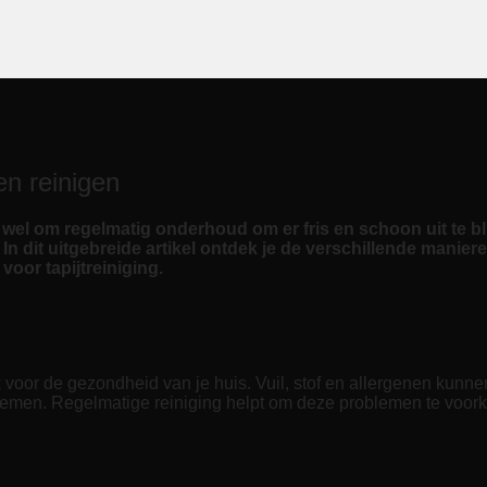
ten reinigen
wel om regelmatig onderhoud om er fris en schoon uit te blij
 In dit uitgebreide artikel ontdek je de verschillende maniere
voor tapijtreiniging.
k voor de gezondheid van je huis. Vuil, stof en allergenen kunnen
en. Regelmatige reiniging helpt om deze problemen te voorkome