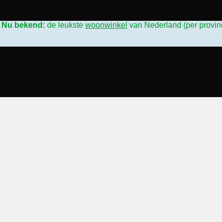
L
Nu bekend:
de leukste
woonwinkel
van Nederland (per provin