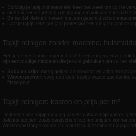
Stofzuig je tapijt minstens één keer per week om vuil te verw
Gebruik een deurmat bij de ingang om vuil van buitenaf te 
Behandel vlekken meteen met een geschikt schoonmaakmi
Laat je tapijt eens per jaar professioneel reinigen voor een 
Tapijt reinigen zonder machine: huismidde
Heb je geen stoomreiniger in huis? Geen zorgen, er zijn ook h
zijn eenvoudige middelen die je kunt gebruiken om vuil en vle
Soda en azijn:
meng gelijke delen water en azijn en spray dit
Wasverzachter:
voeg een klein beetje wasverzachter toe a
frisse geur.
Tapijt reinigen: kosten en prijs per m²
De kosten voor tapijtreiniging variëren afhankelijk van de gek
delicate tapijten, zoals perzische of wollen tapijten, kunnen d
Wel kan het langer duren en is het resultaat minder diepgaand 