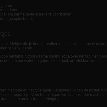
ijderen.
verminderen.
ddel om permanente schade te voorkomen.
grondige opfrisbeurt.
ltjes
uismiddeltjes die je kunt gebruiken om je tapijt schoon te mak
kken te verwijderen.
 op het tapijt. Strooi daarna baking soda over het tapijt en borst
an een emmer water en gebruik een doek om vlekken voorzichti
ozen methode en het type tapijt. Gemiddeld liggen de kosten tus
e kosten hoger zijn. Voor het reinigen van tapijt zonder machine,
dan bij een professionele reiniging.