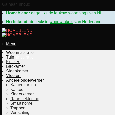
Ga naar inhoud
Homeblend:
dagelijks de leukste woonblogs van N
Nu bekend:
de leukste
woonwinkels
van Nederland
Menu
Woonwinkels
Wooninspiratie
Wooninspiratie
Tuin
Keuken
Badkamer
Slaapkamer
Vloeren
Andere onderwerpen
Kamerplanten
Kantoor
Kinderkamer
Raambekleding
Smart home
Trappen
Verlichting