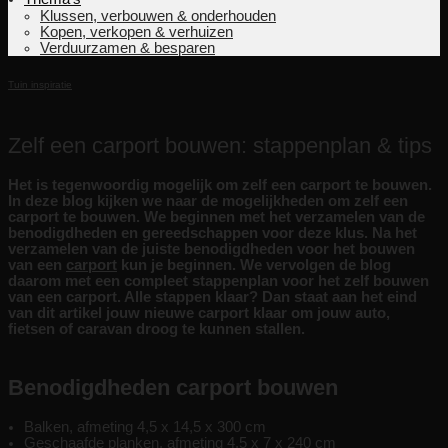
Klussen, verbouwen & onderhouden
Kopen, verkopen & verhuizen
Verduurzamen & besparen
Tuin inspiratie
Zelf een carport bouwen: stappenplan & tips
Het is tegenwoordig mogelijk om zelf een carport te bouwen.
In deze blog kijken we naar de mogelijkheden om zelf een
carport te bouwen. We beginnen met het verzamelen van de
benodigdheden en gereedschappen voor deze klus. Na het
verzamelen van de juiste benodigdheden voor het bouwen
van een
carport
kun je beginnen. We vervolgen de blog
daarom met een compleet stappenplan voor het zelf bouwen
van een carport. Alle stappen klaar? Dan staat aan het eind
van dit artikel jouw nieuwe carport klaar om jouw auto,
fietsen of caravan droog te kunnen stallen.
Benodigdheden carport bouwen
Balken, afmeting 4,5 x 14,5 x 300 cm
Geschaafde planken, afmeting 4,5 x 7 x 240 cm