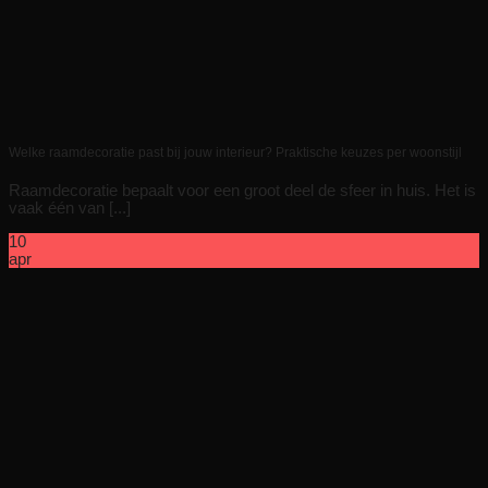
Welke raamdecoratie past bij jouw interieur? Praktische keuzes per woonstijl
Raamdecoratie bepaalt voor een groot deel de sfeer in huis. Het is
vaak één van [...]
10
apr