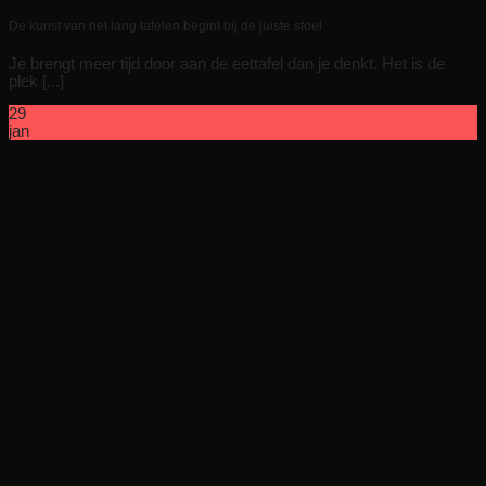
De kunst van het lang tafelen begint bij de juiste stoel
Je brengt meer tijd door aan de eettafel dan je denkt. Het is de
plek [...]
29
jan