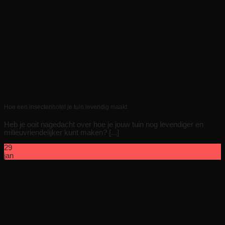
Hoe een insectenhotel je tuin levendig maakt
Heb je ooit nagedacht over hoe je jouw tuin nog levendiger en
milieuvriendelijker kunt maken? [...]
29
jan