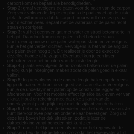
carport komt en bepaal alle benodigdheden.
Stap 2:
graaf vervolgens de gaten voor de palen van de carport.
Zorg voor voldoende diepte en plaats de paal exact op de juiste
plek. Je wilt immers dat de carport mooi wordt én stevig staat
voor slechter weer. Bepaal met de waterpas of de palen recht
staan en corrigeer.
Stap 3:
vul het gegraven gat met water en strooi betonmortel in
het gat. Daardoor komen de palen in het beton te staan.
Controleer opnieuw of de palen waterpas staan en vervolgens
kun je het gat verder dichten. Vervolgens is het van belang dat
alle palen even hoog zijn. Dit realiseer je door ze exact op
dezelfde hoogte af te zagen. Eventueel kun je een laser
gebruiken voor het bepalen van de juiste lengte.
Stap 4:
plaats vervolgens de horizontale balken over de palen.
Hierbij kun je inkepingen maken zodat de palen goed in elkaar
vallen.
Stap 5:
leg vervolgens in de andere lengte balken op de reeds
liggende palen. Schroef deze goed vast aan elkaar. Vervolgens
kun je de underlayment platen op de constructie leggen en
afschroeven. Voor het mooiste effect ligt elke balk even ver van
elkaar. Houd er rekening mee dat elke zijkant van de
underlayment plaat gelijk loopt met de zijkant van de balken.
Stap 6:
het is nu tijd om de boeidelen aan het dak te maken. Je
kunt hiervoor twee planken onder elkaar bevestigen. Zorg dat
deze iets boven het dak uitsteken, zodat je later de
dakbedekking vanaf beneden niet kunt zien.
Stap 7:
dan is het tijd om een afvoer voor het regenwater te
plaatsen. Leg de dakbedekking zo zodat het regenwater altijd