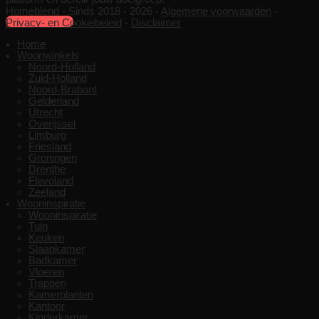
Homeblend - Sinds 2018 - 2026 -
Algemene voorwaarden
-
Samenwerken
Privacy- en Cookiebeleid
-
Disclaimer
Home
Woonwinkels
Noord-Holland
Zuid-Holland
Noord-Brabant
Gelderland
Utrecht
Overijssel
Limburg
Friesland
Groningen
Drenthe
Flevoland
Zeeland
Wooninspiratie
Wooninspiratie
Tuin
Keuken
Slaapkamer
Badkamer
Vloeren
Trappen
Kamerplanten
Kantoor
Kinderkamer