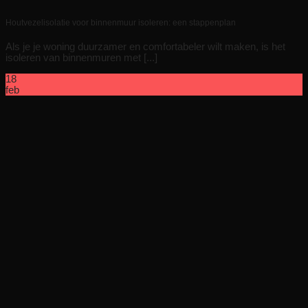
Houtvezelisolatie voor binnenmuur isoleren: een stappenplan
Als je je woning duurzamer en comfortabeler wilt maken, is het
isoleren van binnenmuren met [...]
18
feb