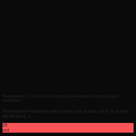
Thuiswerken 2.0: zo richt je een productieve werkplek in zonder aparte
werkkamer
Niet iedereen heeft een extra ruimte over in huis om in te richten
als bureau [...]
09
mrt