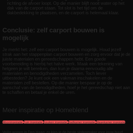
richting de afvoer loopt. Op die manier blijft nooit water op het
dak van de carport staan. Tot slot is het tijd om de
dakbedekking te plaatsen, en de carport is helemaal klaar.
Conclusie: zelf carport bouwen is
mogelijk
Je merkt het: zelf een carport bouwen is mogelijk. Houd jezelf
strak aan het stappenplan carport bouwen en zorg ervoor dat je de
juiste materialen en gereedschappen hebt. Een goede
voorbereiding is hierbij het halve werk. Maak een tekening van
hetgeen je wilt bereiken, dan kun je daarna eenvoudig alle
materialen en benodigdheden verzamelen. Toch liever
uitbesteden? Je kunt ook een vakman inschakelen en de
materialen zelf bestellen. Op die manier bespaar je op de
aanschaf van de benodigdheden, hoef je het gereedschap niet aan
te schaffen en betaal je enkel de uren.
Meer inspiratie op Homeblend
Wooninspiratie
Tuin inspiratie
Keuken inspiratie
Badkamer inspiratie
Slaapkamer inspiratie
Veilig wonen in Den Haag: zo kies je de beste slotenmaker voor jouw buurt