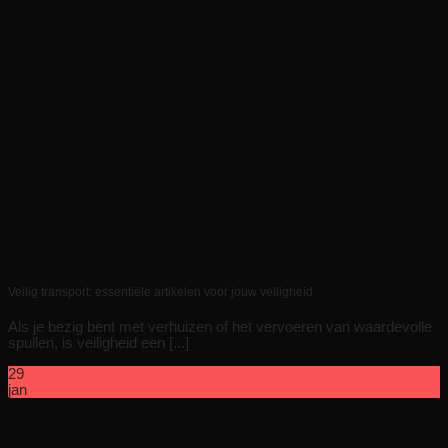
Veilig transport: essentiële artikelen voor jouw veiligheid
Als je bezig bent met verhuizen of het vervoeren van waardevolle
spullen, is veiligheid een [...]
29
jan