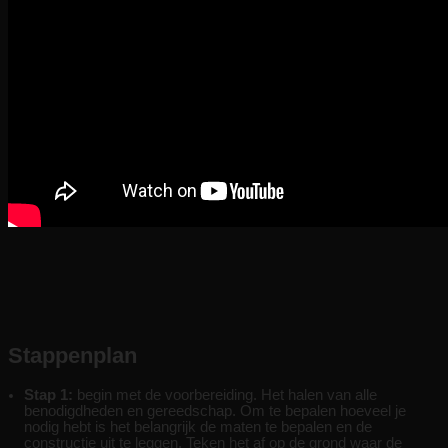
Stappenplan
Stap 1:
begin met de voorbereiding. Het halen van alle
benodigdheden en gereedschap. Om te bepalen hoeveel je
nodig hebt is het belangrijk de maten te bepalen en de
constructie uit te leggen. Teken het af op de grond waar de