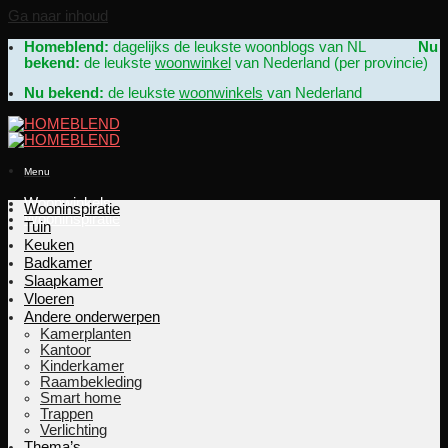
Ga naar inhoud
Homeblend:
dagelijks de leukste woonblogs van NL
Nu
bekend:
de leukste
woonwinkel
van Nederland (per provincie)
Nu bekend:
de leukste
woonwinkels
van Nederland
Menu
Woonwinkels
Wooninspiratie
Wooninspiratie
Tuin
Keuken
Badkamer
Slaapkamer
Vloeren
Andere onderwerpen
Kamerplanten
Kantoor
Kinderkamer
Raambekleding
Smart home
Trappen
Verlichting
Thema’s