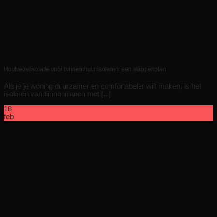
Houtvezelisolatie voor binnenmuur isoleren: een stappenplan
Als je je woning duurzamer en comfortabeler wilt maken, is het
isoleren van binnenmuren met [...]
18
feb