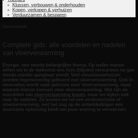
Klussen, verbouwen & onderhouden
Kopen, verkopen & verhuizen
Verduurzamen & besparen
Vloeren inspiratie
Complete gids: alle voordelen en nadelen
van vloerverwarming
Energie, een steeds belangrijker thema. Op welke manier
willen we in de toekomst ons huis (blijven) verwarmen nu gas
steeds minder gangbaar wordt. Veel nieuwbouwhuizen
worden tegenwoordig geleverd met vloerverwarming. Ook in
renovaties wordt vaak gekozen voor vloerverwarming, maar
waarom kiezen mensen voor vloerverwarming. Wat zijn de
voordelen van
vloerverwarming kopen
, maar we kijken ook
naar de nadelen. Zo komen we tot een eindconclusie of
vloerverwarming, met het oog op de ontwikkelingen een
duurzame oplossing biedt om jouw woning te verwarmen.