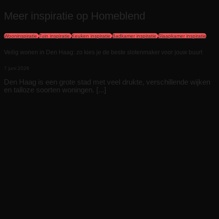
Meer inspiratie op Homeblend
Wooninspiratie
Tuin inspiratie
Keuken inspiratie
Badkamer inspiratie
Slaapkamer inspiratie
Veilig wonen in Den Haag: zo kies je de beste slotenmaker voor jouw buurt
7 juni 2026
Den Haag is een grote stad met veel drukte, verschillende wijken
en talloze soorten woningen. [...]