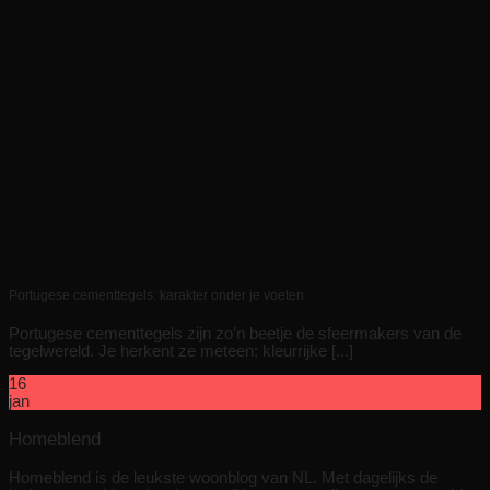
Portugese cementtegels: karakter onder je voeten
Portugese cementtegels zijn zo’n beetje de sfeermakers van de
tegelwereld. Je herkent ze meteen: kleurrijke [...]
16
jan
Homeblend
Homeblend is de leukste woonblog van NL. Met dagelijks de