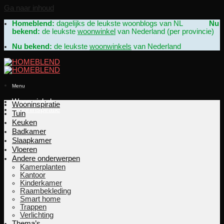
Ga naar inhoud
Homeblend:
dagelijks de leukste woonblogs van NL
Nu
bekend:
de leukste
woonwinkel
van Nederland (per provincie)
Nu bekend:
de leukste
woonwinkels
van Nederland
Menu
Woonwinkels
Wooninspiratie
Wooninspiratie
Tuin
Keuken
Badkamer
Slaapkamer
Vloeren
Andere onderwerpen
Kamerplanten
Kantoor
Kinderkamer
Raambekleding
Smart home
Trappen
Verlichting
Thema’s