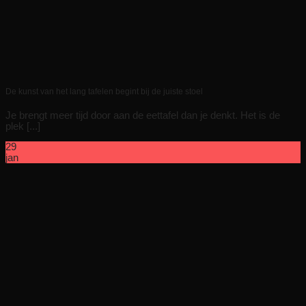
De kunst van het lang tafelen begint bij de juiste stoel
Je brengt meer tijd door aan de eettafel dan je denkt. Het is de
plek [...]
29
jan