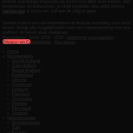
leukste woonblogs inspireren wij lezers met alles over wonen. Van
binnenshuis tot buitenshuis, je vindt inspiratie, plus altijd slimme
handige tips & tricks om zelf aan de slag te gaan.
Informatie
Samen maken we van Homeblend de leukste woonblog voor onze
lezers. Bekijk alle mogelijkheden voor een samenwerking met ons
platform en bereik jouw doelgroep.
Homeblend - Sinds 2018 - 2026 -
Algemene voorwaarden
-
Samenwerken
Privacy- en Cookiebeleid
-
Disclaimer
Home
Woonwinkels
Noord-Holland
Zuid-Holland
Noord-Brabant
Gelderland
Utrecht
Overijssel
Limburg
Friesland
Groningen
Drenthe
Flevoland
Zeeland
Wooninspiratie
Wooninspiratie
Tuin
Keuken