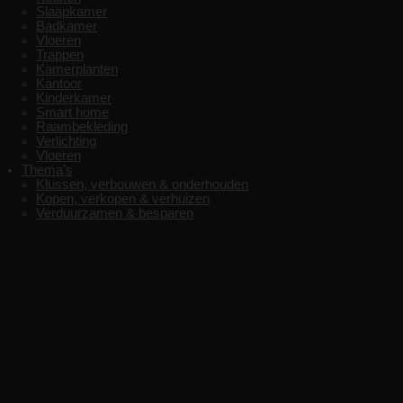
Slaapkamer
Badkamer
Vloeren
Trappen
Kamerplanten
Kantoor
Kinderkamer
Smart home
Raambekleding
Verlichting
Vloeren
Thema’s
Klussen, verbouwen & onderhouden
Kopen, verkopen & verhuizen
Verduurzamen & besparen