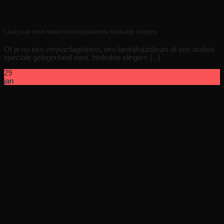
Laat jouw merk stralen met opvallende bedrukte slingers
Of je nu een verjaardagsfeest, een bedrijfsjubileum of een andere
speciale gelegenheid viert, bedrukte slingers [...]
29
jan