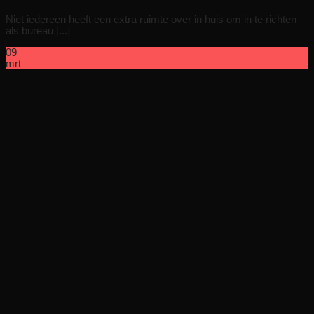
Niet iedereen heeft een extra ruimte over in huis om in te richten
als bureau [...]
09
mrt