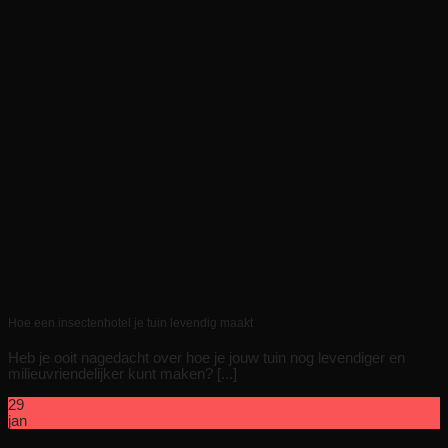
Hoe een insectenhotel je tuin levendig maakt
Heb je ooit nagedacht over hoe je jouw tuin nog levendiger en
milieuvriendelijker kunt maken? [...]
29
jan