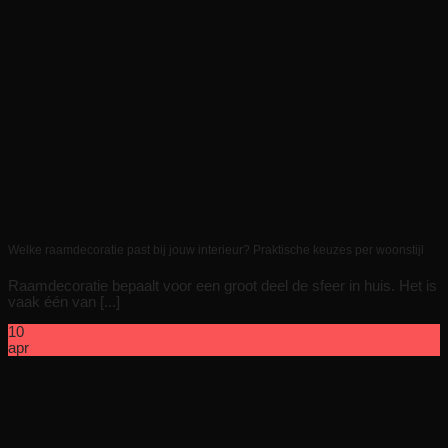
Welke raamdecoratie past bij jouw interieur? Praktische keuzes per woonstijl
Raamdecoratie bepaalt voor een groot deel de sfeer in huis. Het is
vaak één van [...]
10
apr