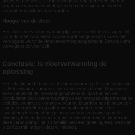
ongeveer een week. Er moet behoorlijk voor gebroken worden,
waarna de vloer weer dicht gestort en gedroogd moet worden
voordat erop gelopen kan worden.
Hoogte van de vloer
Een vloer met vloerverwarming ligt enkele centimeters hoger. Dit
komt doordat vaak eerst isolatie wordt aangebracht op de vloer.
Vervolgens wordt de vloerverwarming aangebracht. Daarop komt
vervolgens de vloer zelf.
Conclusie: is vloerverwarming de
oplossing
Het is lastig om te bepalen of vloerverwarming de juiste oplossing
is. Het antwoord is immers per situatie verschillend. Gaan we er
even vanuit dat de investeringsruimte er is, dan kunnen we
concluderen dat vloerverwarming op een energiezuinige manier de
volledige woning gelijkmatig verwarmt. Daardoor heb je naast een
lagere energierekening ook maximaal comfort. Vind je de
investering te hoog of heb je nog een grote verbouwing op de
planning, kies er dan voor om het in één keer mee te nemen met
deze verbouwing. Het is namelijk best een grote ingreep, waarvan
je zelf zo min mogelijk last wil hebben.