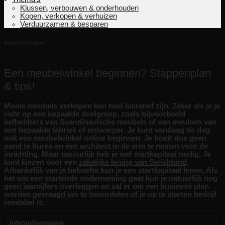
Klussen, verbouwen & onderhouden
Kopen, verkopen & verhuizen
Verduurzamen & besparen
Samenwerkingen
Een meubelwinkel beginnen? Stappenplan
& tips!
Mooie meubels verkopen kan heel lucratief zijn. Zeker als je je
richt op een bepaalde doelgroep, zoals bijvoorbeeld
liefhebbers van Scandinavische meubels of van meubels van
een bepaalde fabriek of ontwerper. Je kunt vandaag de dag
ook een meubelwinkel online beginnen. Je hoeft dus geen
pand te huren en een architect in de arm te nemen voor de
inrichting. Maar natuurlijk heb je wel startkapitaal nodig. Je
kunt kiezen voor een
zakelijke lening van Swishfund
.
Afhankelijk van je behoefte kun je een startkapitaal lenen. Als
het om een startende onderneming gaat kun je natuurlijk nog
geen jaarcijfers overleggen en zal er om een business plan
worden gevraagd om te beoordelen of je op te starten bedrijf
rendabel is.
Inhoudsopgave