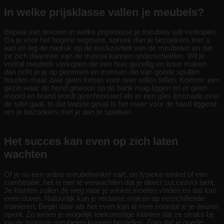
In welke prijsklasse vallen je meubels?
Bepaal van tevoren in welke prijsklasse je meubels wilt verkopen.
Ga je voor het hogere segment, spreek dan je bezoekers met u
aan en leg de nadruk op de exclusiviteit van de meubelen en dat
ze zich daarmee van de massa kunnen onderscheiden. Wil je
vooral meubels verkopen die een huis gezellig en knus maken
dan richt je je op gezinnen en mensen die van goede spullen
houden maar daar geen fortuin voor neer willen tellen. Kortom: een
gezin waar de hond gewoon op de bank mag liggen en er geen
moord en brand wordt geschreeuwd als er een glas limonade over
de tafel gaat. In dat laatste geval is het meer voor de hand liggend
om je bezoekers met je aan te spreken.
Het succes kan even op zich laten
wachten
Of je nu een online meubelwinkel sart, en fysieke winkel of een
combinatie, het is niet te verwachten dat je direct succesvol bent.
Je klanten zullen de weg naar je winkel moeten vinden en dat kan
even duren. Natuurlijk kun je reclame maken op verschillende
manieren. Begin daar als het even kan al mee voordat je je deuren
opent. Zo weten je mogelijk toekomstige klanten dat ze straks bij
jou de mooiste meubelen kunnen bestellen. Zorg dat je goede