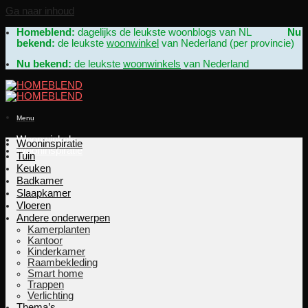
Ga naar inhoud
Homeblend:
dagelijks de leukste woonblogs van NL
Nu
bekend:
de leukste
woonwinkel
van Nederland (per provincie)
Nu bekend:
de leukste
woonwinkels
van Nederland
Menu
Woonwinkels
Wooninspiratie
Wooninspiratie
Tuin
Keuken
Badkamer
Slaapkamer
Vloeren
Andere onderwerpen
Kamerplanten
Kantoor
Kinderkamer
Raambekleding
Smart home
Trappen
Verlichting
Thema’s