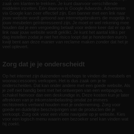
zaak om klanten te trekken. Je kunt daarvoor verschillende
middelen inzetten. Eén daarvan is Google Adwords. Adverteren
via Google kan zeer effectief zijn. Een banner met een link naar
jouw website wordt getoond aan internetgebruikers die mogelijk in
jouw meubelen geïnteresseerd zijn. Je moet er wel rekening mee
houden dat je een vergoeding betaalt voor iedere keer dat er op de
link naar jouw website wordt geklikt. Je kunt het aantal kliks per
dag instellen zodat je niet het risico loopt dat je honderden euro’s
kwijt bent aan deze manier van reclame maken zonder dat het je
veel oplevert.
Zorg dat je je onderscheidt
Op het internet zijn duizenden webshops te vinden die meubels en
woonaccessoires verkopen. Het is dus zaak om je te
onderscheiden. Dat kan onder andere met een goede website. Als
je zelf niet handig bent met het ontwerpen van een webpagina,
schakel hiervoor dan een deskundige in. Deze kosten kun je later
aftrekken van je inkomstenbelasting omdat ze immers
rechtstreeks verband houden met je onderneming. Zorg voor
goede en duidelijke beschrijvingen van de producten die je
verkoopt. Zorg ook voor een vlotte navigatie op je website. Kies
voor een logisch menu waarin een bezoeker snel kan vinden wat
hij zoekt.