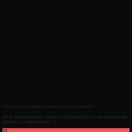
Veilig transport: essentiële artikelen voor jouw veiligheid
Als je bezig bent met verhuizen of het vervoeren van waardevolle
spullen, is veiligheid een [...]
29