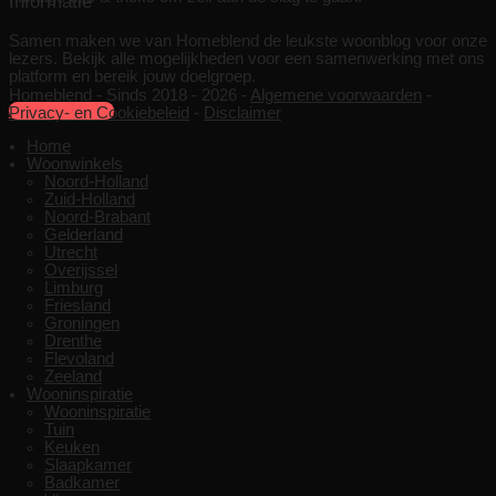
Informatie
Samen maken we van Homeblend de leukste woonblog voor onze
lezers. Bekijk alle mogelijkheden voor een samenwerking met ons
platform en bereik jouw doelgroep.
Homeblend - Sinds 2018 - 2026 -
Algemene voorwaarden
-
Samenwerken
Privacy- en Cookiebeleid
-
Disclaimer
Home
Woonwinkels
Noord-Holland
Zuid-Holland
Noord-Brabant
Gelderland
Utrecht
Overijssel
Limburg
Friesland
Groningen
Drenthe
Flevoland
Zeeland
Wooninspiratie
Wooninspiratie
Tuin
Keuken
Slaapkamer
Badkamer