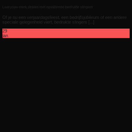
Laat jouw merk stralen met opvallende bedrukte slingers
Of je nu een verjaardagsfeest, een bedrijfsjubileum of een andere
speciale gelegenheid viert, bedrukte slingers [...]
29
jan