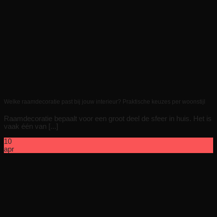
Welke raamdecoratie past bij jouw interieur? Praktische keuzes per woonstijl
Raamdecoratie bepaalt voor een groot deel de sfeer in huis. Het is
vaak één van [...]
10
apr