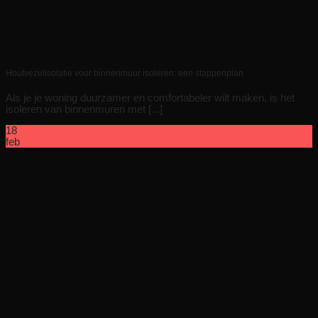
Houtvezelisolatie voor binnenmuur isoleren: een stappenplan
Als je je woning duurzamer en comfortabeler wilt maken, is het
isoleren van binnenmuren met [...]
18
feb