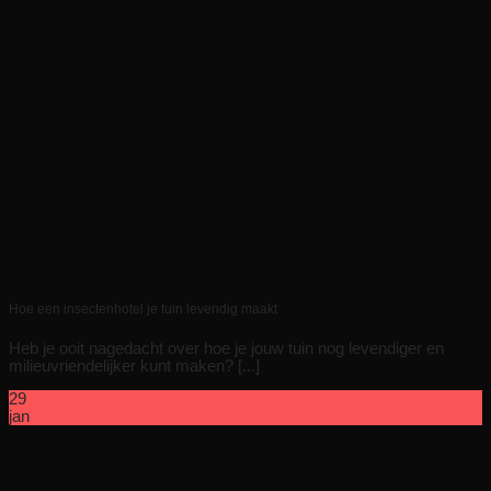
Hoe een insectenhotel je tuin levendig maakt
Heb je ooit nagedacht over hoe je jouw tuin nog levendiger en
milieuvriendelijker kunt maken? [...]
29
jan