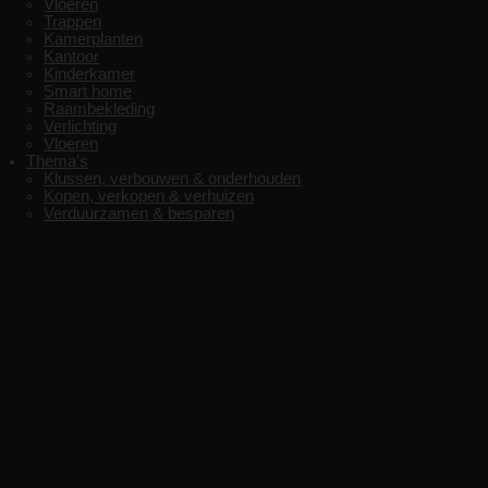
Vloeren
Trappen
Kamerplanten
Kantoor
Kinderkamer
Smart home
Raambekleding
Verlichting
Vloeren
Thema’s
Klussen, verbouwen & onderhouden
Kopen, verkopen & verhuizen
Verduurzamen & besparen