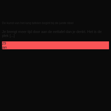
De kunst van het lang tafelen begint bij de juiste stoel
Je brengt meer tijd door aan de eettafel dan je denkt. Het is de
plek [...]
29
jan