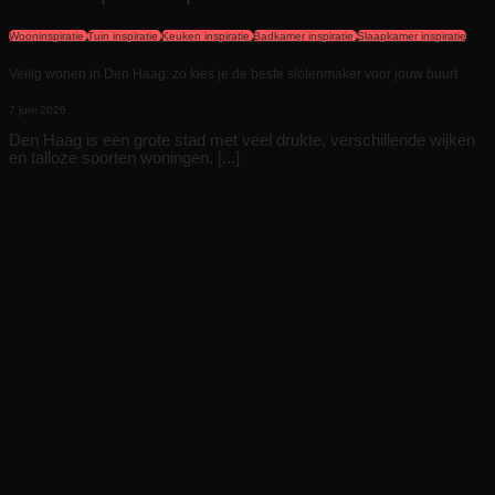
Wooninspiratie
Tuin inspiratie
Keuken inspiratie
Badkamer inspiratie
Slaapkamer inspiratie
Veilig wonen in Den Haag: zo kies je de beste slotenmaker voor jouw buurt
7 juni 2026
Den Haag is een grote stad met veel drukte, verschillende wijken
en talloze soorten woningen. [...]