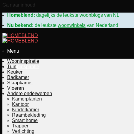
Ga naar inhoud
Homeblend:
dagelijks de leukste woonblogs van N
Nu bekend:
de leukste
woonwinkels
van Nederland
Menu
Woonwinkels
Wooninspiratie
Wooninspiratie
Tuin
Keuken
Badkamer
Slaapkamer
Vloeren
Andere onderwerpen
Kamerplanten
Kantoor
Kinderkamer
Raambekleding
Smart home
Trappen
Verlichting