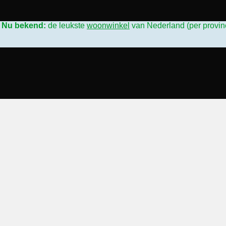
L
Nu bekend:
de leukste
woonwinkel
van Nederland (per provin