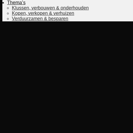
Thema’s
Klussen, verbouwen & onderhouden
Kopen, verkopen & verhuizen
Verduurzamen & besparen